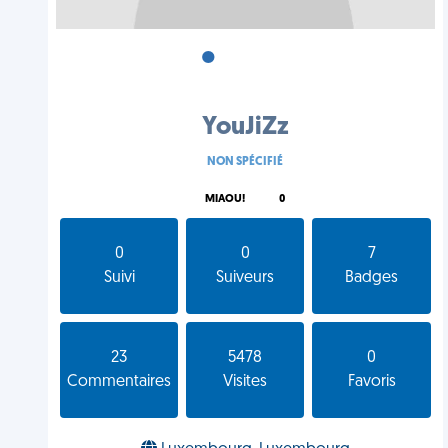
•
•
•
YouJiZz
NON SPÉCIFIÉ
MIAOU!
0
0
0
7
Suivi
Suiveurs
Badges
23
5478
0
Commentaires
Visites
Favoris