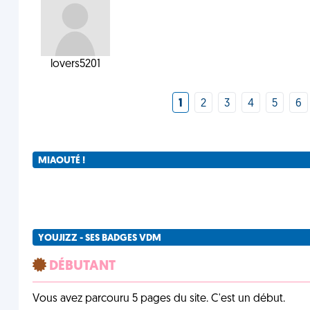
lovers5201
1
2
3
4
5
6
MIAOUTÉ !
YOUJIZZ - SES BADGES VDM
DÉBUTANT
Vous avez parcouru 5 pages du site. C'est un début.