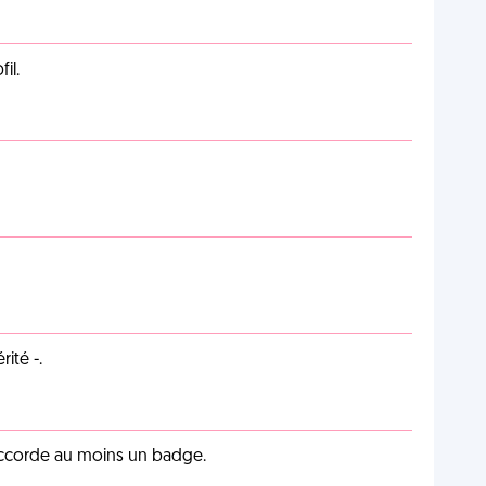
il.
ité -.
 accorde au moins un badge.