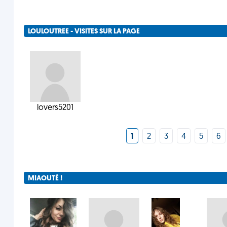
LOULOUTREE - VISITES SUR LA PAGE
lovers5201
1
2
3
4
5
6
MIAOUTÉ !