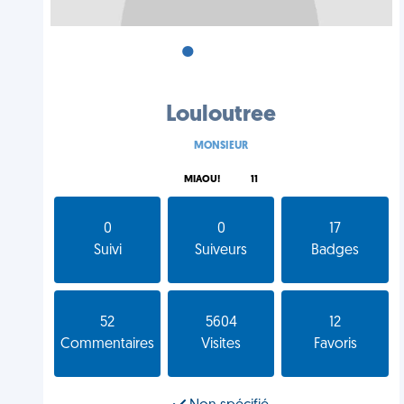
•
•
•
Louloutree
MONSIEUR
MIAOU!
11
0
0
17
Suivi
Suiveurs
Badges
52
5604
12
Commentaires
Visites
Favoris