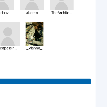
odaav
alzeem
TheArchite...
ustpassin...
_Vianne_