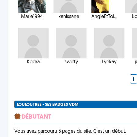
Marie1994
kanissane
AngieEtToi...
k
Kodra
swiifty
Lyekay
j
1
LOULOUTREE - SES BADGES VDM
DÉBUTANT
Vous avez parcouru 5 pages du site. C'est un début.