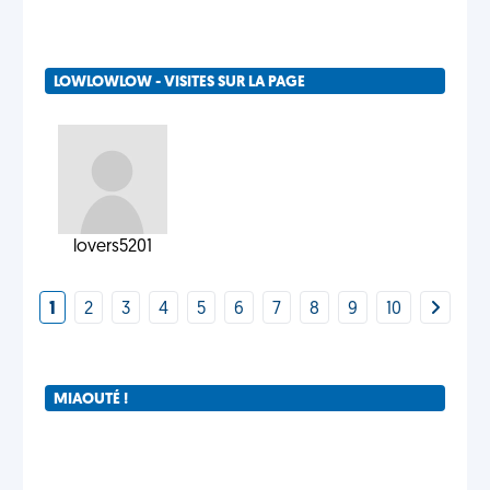
LOWLOWLOW - VISITES SUR LA PAGE
lovers5201
1
2
3
4
5
6
7
8
9
10
MIAOUTÉ !