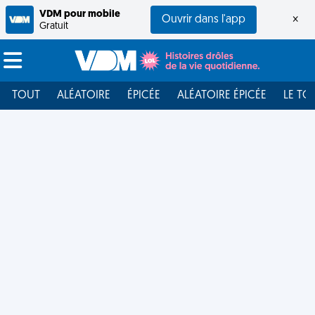
VDM pour mobile
Ouvrir dans l'app
×
Gratuit
TOUT
ALÉATOIRE
ÉPICÉE
ALÉATOIRE ÉPICÉE
LE TO