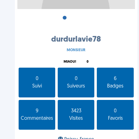
•
•
•
durdurlavie78
MONSIEUR
MIAOU!
0
0
0
6
Suivi
Suiveurs
Badges
9
3423
0
Commentaires
Visites
Favoris