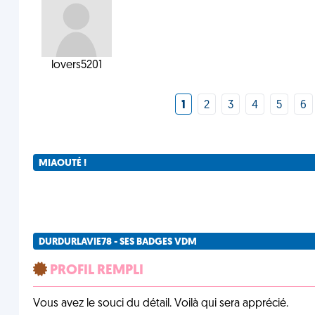
lovers5201
1
2
3
4
5
6
MIAOUTÉ !
DURDURLAVIE78 - SES BADGES VDM
PROFIL REMPLI
Vous avez le souci du détail. Voilà qui sera apprécié.