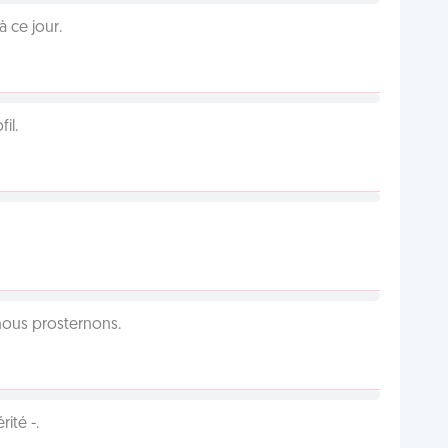
 ce jour.
il.
 nous prosternons.
ité -.