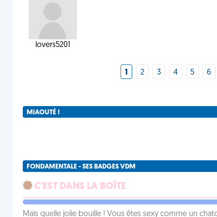
lovers5201
1
2
3
4
5
6
MIAOUTÉ !
FONDAMENTALE - SES BADGES VDM
C'EST DANS LA BOÎTE
Mais quelle jolie bouille ! Vous êtes sexy comme un chat