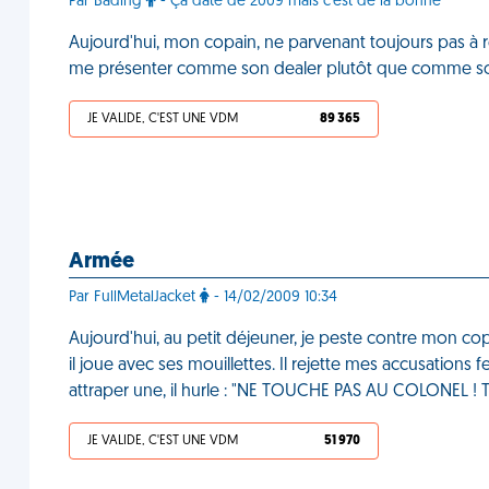
Par Bading
- Ça date de 2009 mais c'est de la bonne
Aujourd'hui, mon copain, ne parvenant toujours pas à r
me présenter comme son dealer plutôt que comme 
JE VALIDE, C'EST UNE VDM
89 365
Armée
Par FullMetalJacket
- 14/02/2009 10:34
Aujourd'hui, au petit déjeuner, je peste contre mon c
il joue avec ses mouillettes. Il rejette mes accusations
attraper une, il hurle : "NE TOUCHE PAS AU COLONEL ! 
JE VALIDE, C'EST UNE VDM
51 970