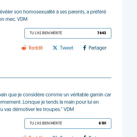
évéler son homosexualité à ses parents, a préféré
son mec. VDM
TU L'AS BIEN MÉRITÉ
7 643
Reddit
Tweet
Partager
opain que je considère comme un véritable gamin car
 fermement. Lorsque je tends la main pour lui en
Tu vas démotiver les troupes." VDM
TU L'AS BIEN MÉRITÉ
6 101