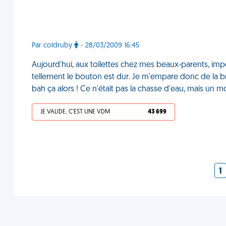
Par coldruby
- 28/03/2009 16:45
Aujourd'hui, aux toilettes chez mes beaux-parents, impos
tellement le bouton est dur. Je m'empare donc de la br
bah ça alors ! Ce n'était pas la chasse d'eau, mais un 
JE VALIDE, C'EST UNE VDM
43 699
1