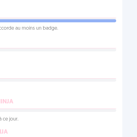
 accorde au moins un badge.
NINJA
 ce jour.
NJA