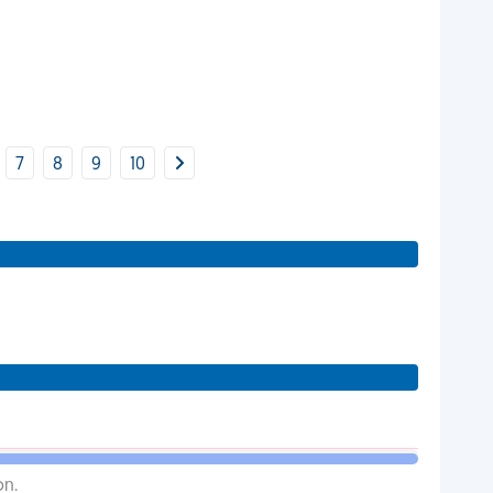
7
8
9
10
on.