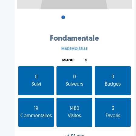
•
•
•
Fondamentale
MADEMOISELLE
MIAOU!
0
0
0
0
Suivi
Suiveurs
Badges
19
1480
3
Commentaires
Visites
Favoris