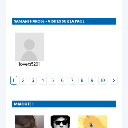
SAMANTHAROSE - VISITES SUR LA PAGE
lovers5201
1
2
3
4
5
6
7
8
9
10
MIAOUTÉ !