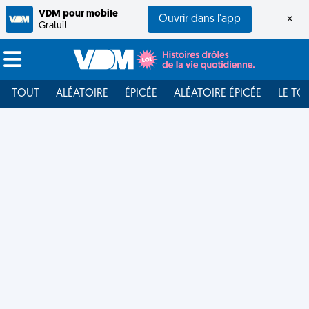
VDM pour mobile
Ouvrir dans l'app
×
Gratuit
TOUT
ALÉATOIRE
ÉPICÉE
ALÉATOIRE ÉPICÉE
LE TO