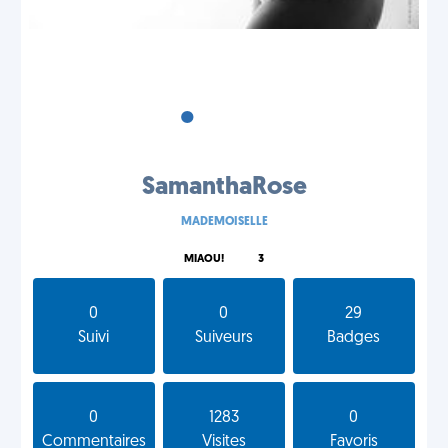
•
•
•
SamanthaRose
MADEMOISELLE
MIAOU!
3
0
0
29
Suivi
Suiveurs
Badges
0
1283
0
Commentaires
Visites
Favoris