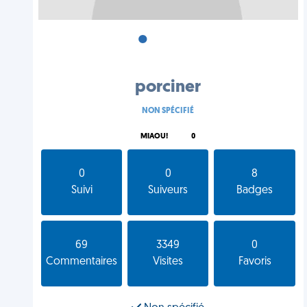
•
•
•
porciner
NON SPÉCIFIÉ
MIAOU!
0
0
0
8
Suivi
Suiveurs
Badges
69
3349
0
Commentaires
Visites
Favoris