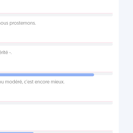
 nous prosternons.
ité -.
é ou modéré, c'est encore mieux.