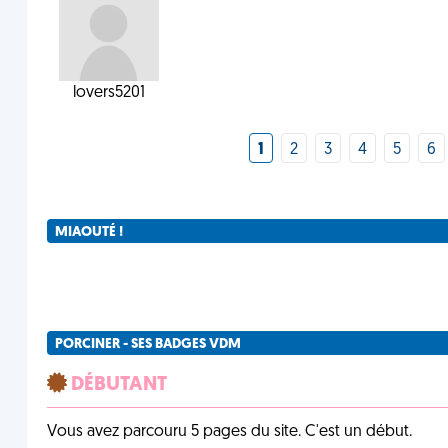
lovers5201
1
2
3
4
5
6
MIAOUTÉ !
PORCINER - SES BADGES VDM
DÉBUTANT
Vous avez parcouru 5 pages du site. C'est un début.