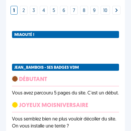
1
2
3
4
5
6
7
8
9
10
MIAOUTÉ !
JEAN_BAMBOIS - SES BADGES VDM
DÉBUTANT
Vous avez parcouru 5 pages du site. C'est un début.
JOYEUX MOISNIVERSAIRE
Vous semblez bien ne plus vouloir décoller du site.
On vous installe une tente ?