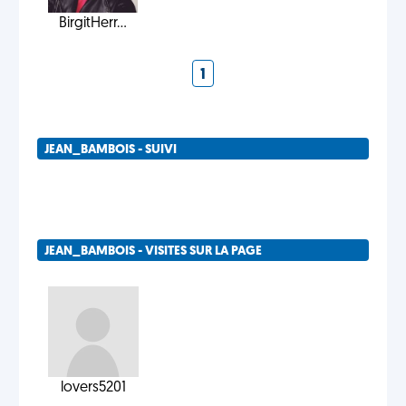
BirgitHerr...
1
JEAN_BAMBOIS - SUIVI
JEAN_BAMBOIS - VISITES SUR LA PAGE
lovers5201