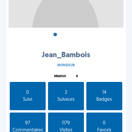
•
•
•
Jean_Bambois
MONSIEUR
MIAOU!
0
0
2
14
Suivi
Suiveurs
Badges
97
1179
0
Commentaires
Visites
Favoris