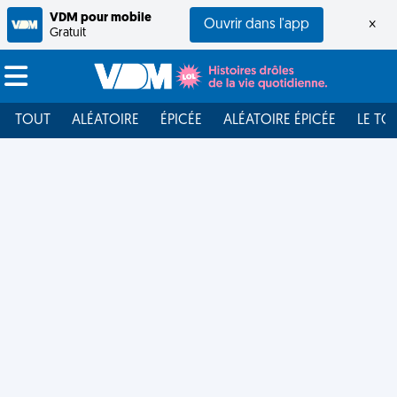
VDM pour mobile
Ouvrir dans l'app
×
Gratuit
TOUT
ALÉATOIRE
ÉPICÉE
ALÉATOIRE ÉPICÉE
LE TO