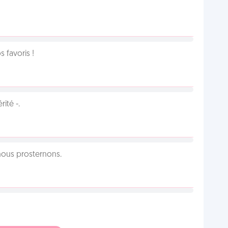
favoris !
ité -.
 nous prosternons.