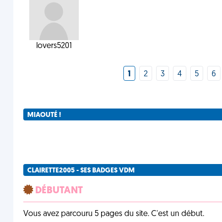
lovers5201
1
2
3
4
5
6
MIAOUTÉ !
CLAIRETTE2005 - SES BADGES VDM
DÉBUTANT
Vous avez parcouru 5 pages du site. C'est un début.