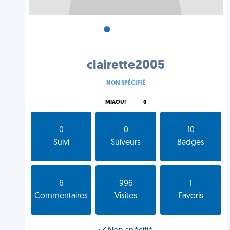
•
•
•
clairette2005
NON SPÉCIFIÉ
MIAOU!
0
0
0
10
Suivi
Suiveurs
Badges
6
996
1
Commentaires
Visites
Favoris