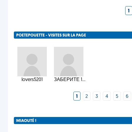
1
POETEPOUETTE - VISITES SUR LA PAGE
lovers5201
ЗАБЕРИТЕ 1...
1
2
3
4
5
6
MIAOUTÉ !