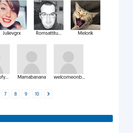
Julievgrx
Romsattitu...
Melorik
fy...
Mamabanana
welcomeonb...
7
8
9
10