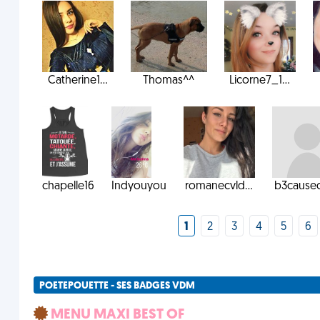
Catherine1...
Thomas^^
Licorne7_1...
chapelle16
Indyouyou
romanecvld...
b3causeo
1
2
3
4
5
6
POETEPOUETTE - SES BADGES VDM
MENU MAXI BEST OF