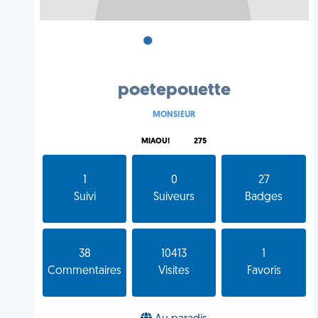
•
•
•
poetepouette
MONSIEUR
MIAOU!
275
1
0
27
Suivi
Suiveurs
Badges
38
10413
1
Commentaires
Visites
Favoris