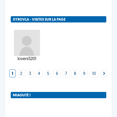
XYROVLA - VISITES SUR LA PAGE
lovers5201
1
2
3
4
5
6
7
8
9
10
MIAOUTÉ !