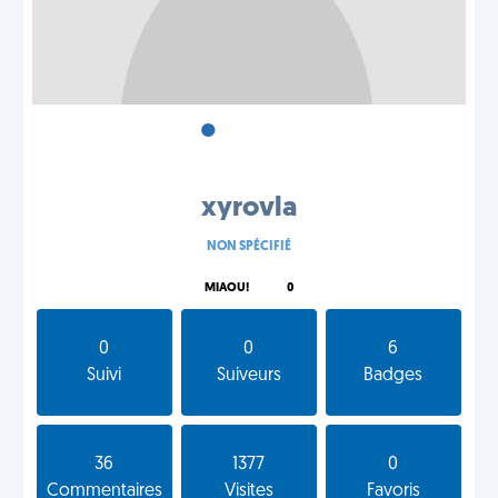
•
•
•
xyrovla
NON SPÉCIFIÉ
MIAOU!
0
0
0
6
Suivi
Suiveurs
Badges
36
1377
0
Commentaires
Visites
Favoris