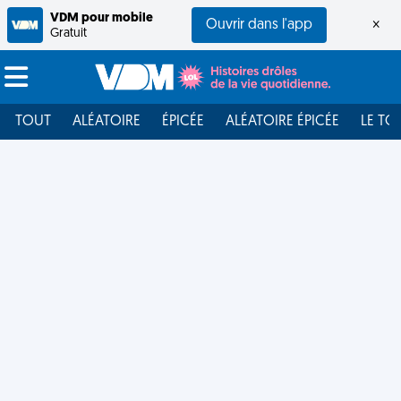
VDM pour mobile
Ouvrir dans l'app
×
Gratuit
TOUT
ALÉATOIRE
ÉPICÉE
ALÉATOIRE ÉPICÉE
LE TO