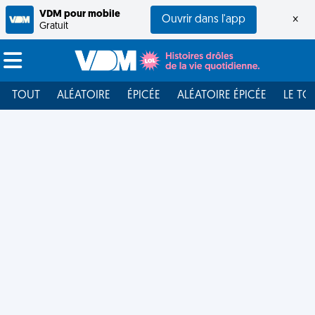
VDM pour mobile
Ouvrir dans l'app
×
Gratuit
TOUT
ALÉATOIRE
ÉPICÉE
ALÉATOIRE ÉPICÉE
LE TO