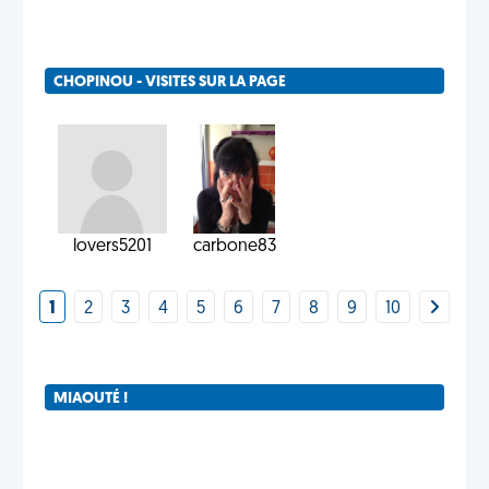
CHOPINOU - VISITES SUR LA PAGE
lovers5201
carbone83
1
2
3
4
5
6
7
8
9
10
MIAOUTÉ !