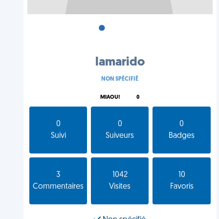
•
•
•
lamarido
NON SPÉCIFIÉ
MIAOU!
0
0
0
0
Suivi
Suiveurs
Badges
3
1042
10
Commentaires
Visites
Favoris