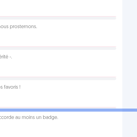
 nous prosternons.
ité -.
favoris !
 accorde au moins un badge.