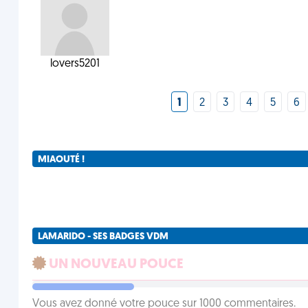
lovers5201
1
2
3
4
5
6
MIAOUTÉ !
LAMARIDO - SES BADGES VDM
UN NOUVEAU POUCE
Vous avez donné votre pouce sur 1000 commentaires.