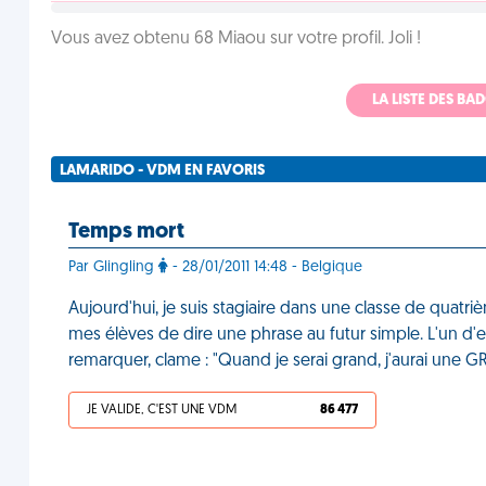
Vous avez obtenu 68 Miaou sur votre profil. Joli !
LA LISTE DES B
LAMARIDO - VDM EN FAVORIS
Temps mort
Par Glingling
- 28/01/2011 14:48 - Belgique
Aujourd'hui, je suis stagiaire dans une classe de quatr
mes élèves de dire une phrase au futur simple. L'un d'e
remarquer, clame : "Quand je serai grand, j'aurai une 
JE VALIDE, C'EST UNE VDM
86 477