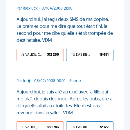
Par alexluck - 07/04/2008 21:00
Aujourd'hui, j'ai reçu deux SMS de ma copine.
Le premier pour me dire que tout était fini, le
second pour me dire qu'elle s'était trompée de
destinataire. VDM
JE VALIDE, C'EST UNE VDM
312 250
TU L'AS BIEN MÉRITÉ
19 651
Par lo
- 03/02/2008 00:10 - Suède
Aujourd'hui, je suis allé au ciné avec la fille qui
me plaît depuis des mois. Après les pubs, elle a
dit qu'elle allait aux toilettes. Elle n'est pas
revenue dans la salle... VDM
JE VALIDE, C'EST UNE VDM
551 783
TU L'AS BIEN MÉRITÉ
72 127