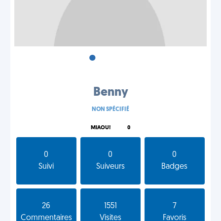
•
•
•
Benny
NON SPÉCIFIÉ
MIAOU!
0
0
0
0
Suivi
Suiveurs
Badges
26
1551
7
Commentaires
Visites
Favoris