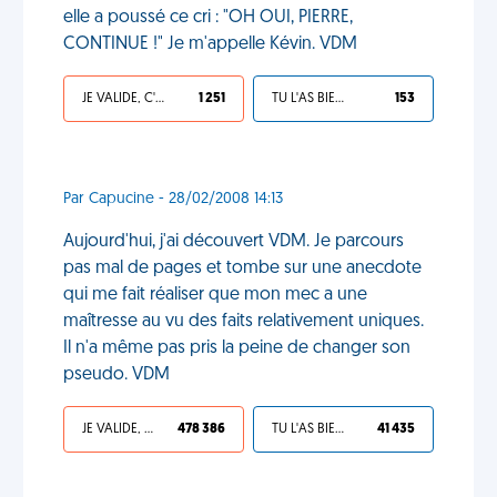
elle a poussé ce cri : "OH OUI, PIERRE,
CONTINUE !" Je m'appelle Kévin. VDM
JE VALIDE, C'EST UNE VDM
1 251
TU L'AS BIEN MÉRITÉ
153
Par Capucine - 28/02/2008 14:13
Aujourd'hui, j'ai découvert VDM. Je parcours
pas mal de pages et tombe sur une anecdote
qui me fait réaliser que mon mec a une
maîtresse au vu des faits relativement uniques.
Il n'a même pas pris la peine de changer son
pseudo. VDM
JE VALIDE, C'EST UNE VDM
478 386
TU L'AS BIEN MÉRITÉ
41 435