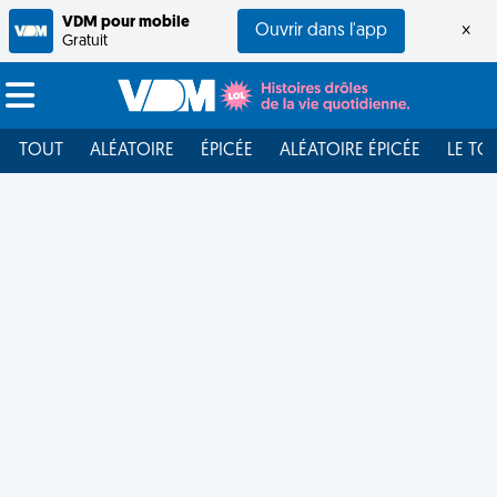
VDM pour mobile
Ouvrir dans l'app
×
Gratuit
TOUT
ALÉATOIRE
ÉPICÉE
ALÉATOIRE ÉPICÉE
LE TO