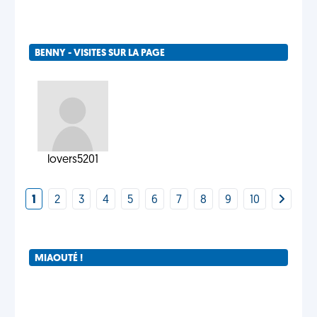
BENNY - VISITES SUR LA PAGE
lovers5201
1
2
3
4
5
6
7
8
9
10
MIAOUTÉ !