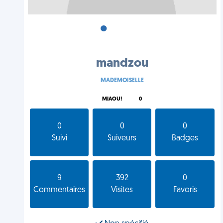
•
•
•
mandzou
MADEMOISELLE
MIAOU!
0
0
0
0
Suivi
Suiveurs
Badges
9
392
0
Commentaires
Visites
Favoris