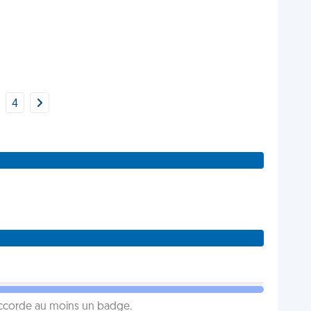
4
 accorde au moins un badge.