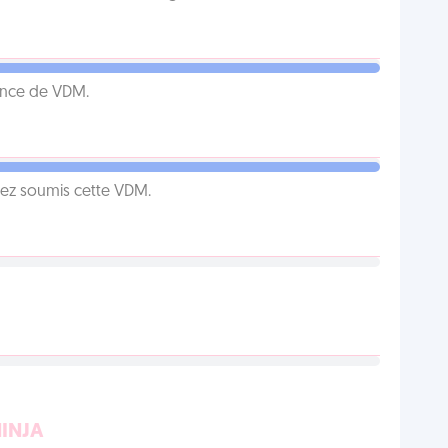
ence de VDM.
vez soumis cette VDM.
NINJA