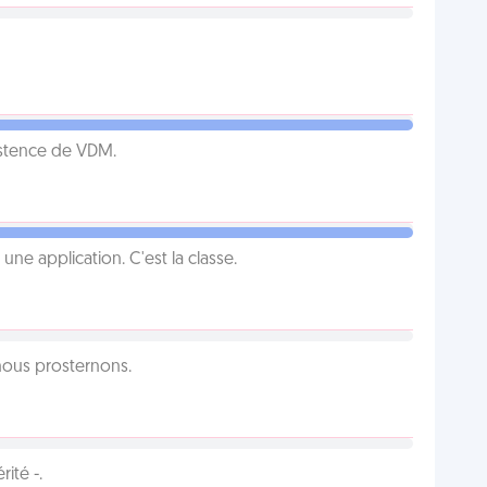
istence de VDM.
e application. C'est la classe.
 nous prosternons.
ité -.