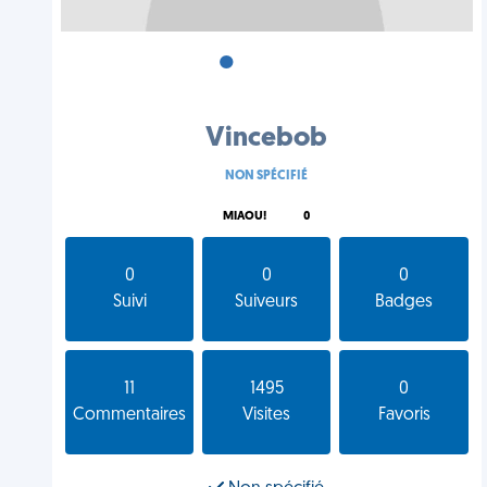
•
•
•
Vincebob
NON SPÉCIFIÉ
MIAOU!
0
0
0
0
Suivi
Suiveurs
Badges
11
1495
0
Commentaires
Visites
Favoris