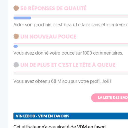
50 RÉPONSES DE QUALITÉ
Aider son prochain, c'est beau. Le faire sans être enterr
UN NOUVEAU POUCE
Vous avez donné votre pouce sur 1000 commentaires.
UN DE PLUS ET C'EST LE TÊTE À QUEUE
Vous avez obtenu 68 Miaou sur votre profil. Joli !
LA LISTE DES B
VINCEBOB - VDM EN FAVORIS
Cet utilisateur n'a pas ajouté de VDM en favori