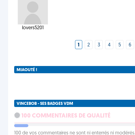
lovers5201
1
2
3
4
5
6
MIAOUTÉ !
VINCEBOB - SES BADGES VDM
100 COMMENTAIRES DE QUALITÉ
100 de vos commentaires ne sont ni enterrés ni modérés. 