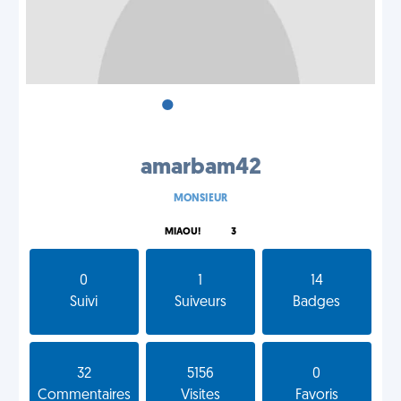
•
•
•
amarbam42
MONSIEUR
MIAOU!
3
0
1
14
Suivi
Suiveurs
Badges
32
5156
0
Commentaires
Visites
Favoris