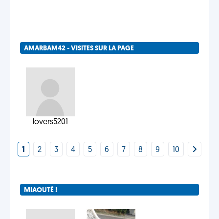
AMARBAM42 - VISITES SUR LA PAGE
lovers5201
1
2
3
4
5
6
7
8
9
10
MIAOUTÉ !