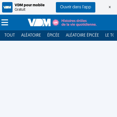
VDM pour mobile
Ouvrir dans l'app
×
Gratuit
TOUT
ALÉATOIRE
ÉPICÉE
ALÉATOIRE ÉPICÉE
LE TO