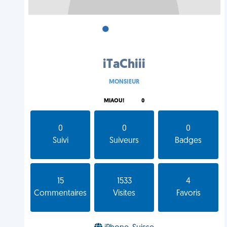
•
•
•
iTaChiii
MONSIEUR
MIAOU!
0
0
0
0
Suivi
Suiveurs
Badges
15
1533
4
Commentaires
Visites
Favoris