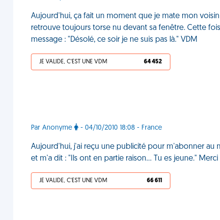
Aujourd'hui, ça fait un moment que je mate mon voisin 
retrouve toujours torse nu devant sa fenêtre. Cette fois-c
message : "Désolé, ce soir je ne suis pas là." VDM
JE VALIDE, C'EST UNE VDM
64 452
Par Anonyme
- 04/10/2010 18:08 - France
Aujourd'hui, j'ai reçu une publicité pour m'abonner au
et m'a dit : "Ils ont en partie raison... Tu es jeune." Mer
JE VALIDE, C'EST UNE VDM
66 611