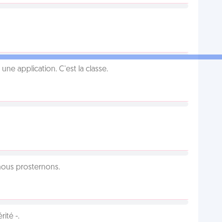
e application. C'est la classe.
 nous prosternons.
ité -.