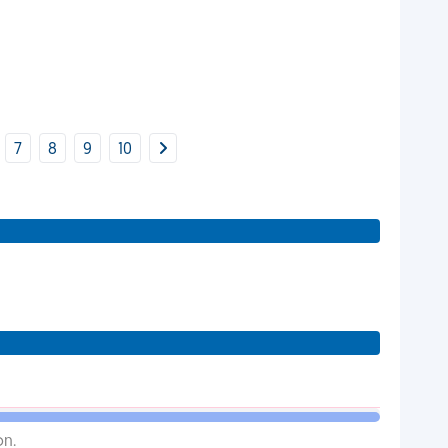
7
8
9
10
on.