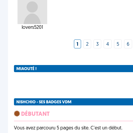
lovers5201
1
2
3
4
5
6
MIAOUTÉ !
NISHCHIO - SES BADGES VDM
DÉBUTANT
Vous avez parcouru 5 pages du site. C'est un début.