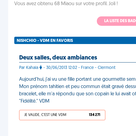
Vous avez obtenu 68 Miaou sur votre profil. Joli !
LA LISTE DES B
NISHCHIO - VDM EN FAVORIS
Deux salles, deux ambiances
Par Kahaia
- 30/06/2013 12:02 - France - Clermont
Aujourd'hui, j'ai vu une fille portant une gourmette se
Mon prénom tahitien et peu commun était gravé dessus.
bracelet, elle m'a répondu que son copain le lui avait off
"Fidélité." VDM
JE VALIDE, C'EST UNE VDM
134 271