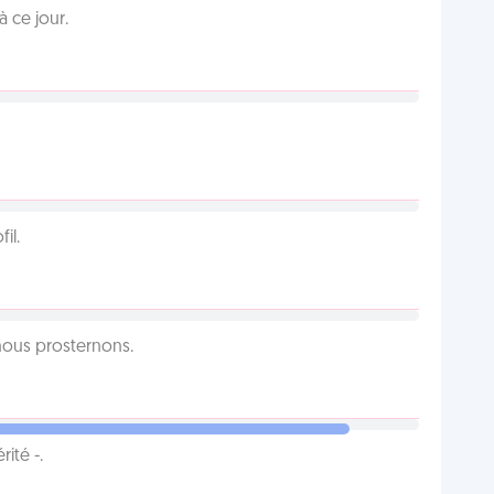
 ce jour.
il.
 nous prosternons.
ité -.