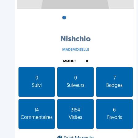
•
•
•
Nishchio
MADEMOISELLE
MIAOU!
0
0
0
7
Suivi
Suiveurs
Badges
14
3154
6
Commentaires
Visites
Favoris