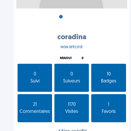
•
•
•
coradina
NON SPÉCIFIÉ
MIAOU!
0
0
0
10
Suivi
Suiveurs
Badges
21
1170
1
Commentaires
Visites
Favoris