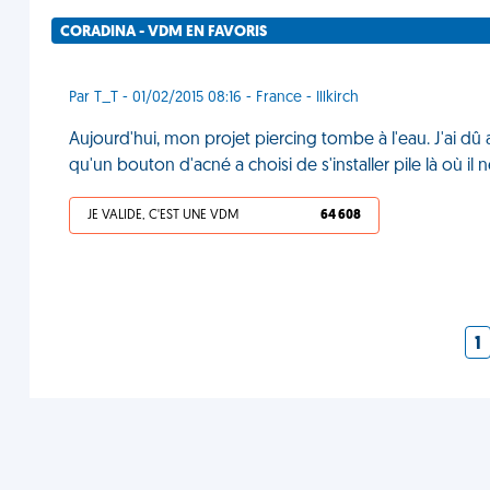
CORADINA - VDM EN FAVORIS
Par T_T - 01/02/2015 08:16 - France - Illkirch
Aujourd'hui, mon projet piercing tombe à l'eau. J'ai 
qu'un bouton d'acné a choisi de s'installer pile là où il n
JE VALIDE, C'EST UNE VDM
64 608
1