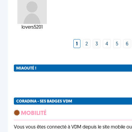
lovers5201
1
2
3
4
5
6
MIAOUTÉ !
CORADINA - SES BADGES VDM
MOBILITÉ
Vous vous êtes connecté à VDM depuis le site mobile ou un