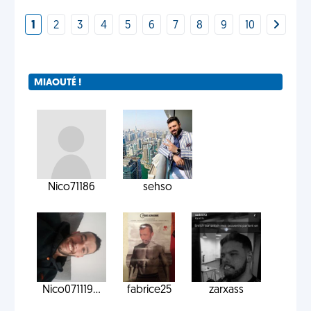
1
2
3
4
5
6
7
8
9
10
MIAOUTÉ !
Nico71186
sehso
Nico071119...
fabrice25
zarxass