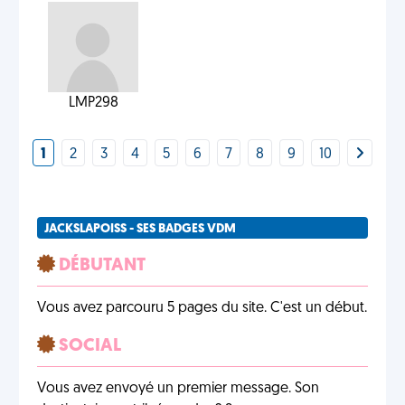
LMP298
1
2
3
4
5
6
7
8
9
10
JACKSLAPOISS - SES BADGES VDM
DÉBUTANT
Vous avez parcouru 5 pages du site. C'est un début.
SOCIAL
Vous avez envoyé un premier message. Son