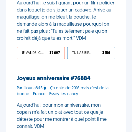
Aujourd'hui, je suis figurant pour un film policier
dans lequel je dois jouer un cadavre. Arrivé au
maquillage, on me bleuit la bouche. Je
demande alors à la maquilleuse pourquoi on
ne fait pas plus : "Tu es tellement pale qu'on
croirait déjà que tu es mort." VDM
JE VALIDE, C'EST UNE VDM
37 697
TU L'AS BIEN MÉRITÉ
3 156
Joyeux anniversaire #76884
Par lilouna845
- Ça date de 2016 mais c'est de la
bonne - France - Essey-les-nancy
Aujourd'hui, pour mon anniversaire, mon
copain m'a fait un plat avec tout ce que je
déteste pour me montrer à quel point il me
connait. VDM