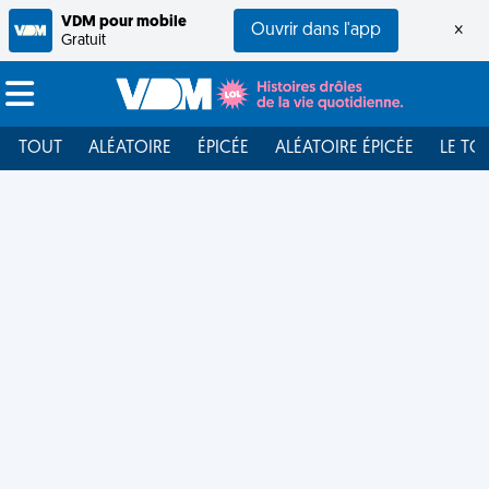
VDM pour mobile
Ouvrir dans l'app
×
Gratuit
TOUT
ALÉATOIRE
ÉPICÉE
ALÉATOIRE ÉPICÉE
LE TO