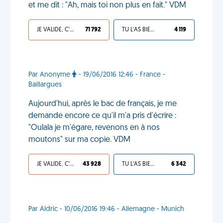
et me dit : "Ah, mais toi non plus en fait." VDM
JE VALIDE, C'EST UNE VDM
71 792
TU L'AS BIEN MÉRITÉ
4 119
Par Anonyme
- 19/06/2016 12:46 - France -
Baillargues
Aujourd'hui, après le bac de français, je me
demande encore ce qu'il m'a pris d'écrire :
"Oulala je m'égare, revenons en à nos
moutons" sur ma copie. VDM
JE VALIDE, C'EST UNE VDM
43 928
TU L'AS BIEN MÉRITÉ
6 342
Par Aldric - 10/06/2016 19:46 - Allemagne - Munich