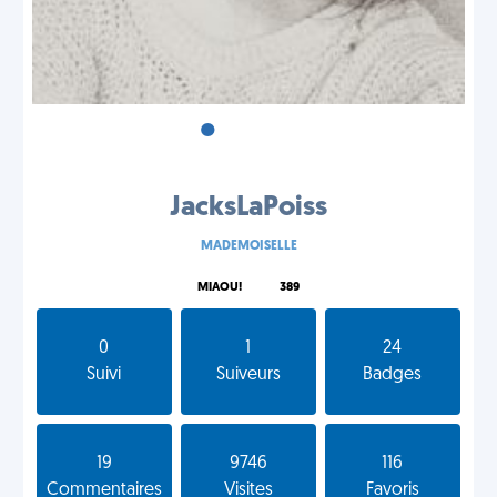
•
•
•
JacksLaPoiss
MADEMOISELLE
MIAOU!
389
0
1
24
Suivi
Suiveurs
Badges
19
9746
116
Commentaires
Visites
Favoris