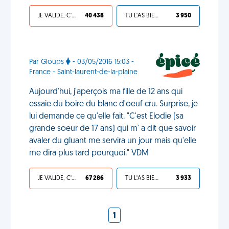
JE VALIDE, C'EST UNE VDM
40 438
TU L'AS BIEN MÉRITÉ
3 950
Par Gloups
- 03/05/2016 15:03 -
France - Saint-laurent-de-la-plaine
Aujourd'hui, j'aperçois ma fille de 12 ans qui
essaie du boire du blanc d'oeuf cru. Surprise, je
lui demande ce qu'elle fait. "C'est Elodie (sa
grande soeur de 17 ans) qui m' a dit que savoir
avaler du gluant me servira un jour mais qu'elle
me dira plus tard pourquoi." VDM
JE VALIDE, C'EST UNE VDM
67 286
TU L'AS BIEN MÉRITÉ
3 933
1