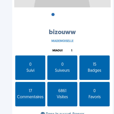
•
•
•
bizouww
MADEMOISELLE
MIAOU!
1
0
0
15
Suivi
Suiveurs
Badges
17
6861
0
Commentaires
Visites
Favoris