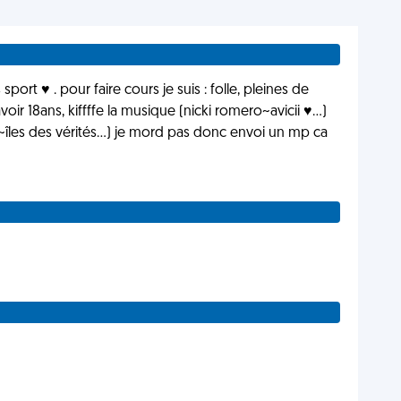
sport ♥ . pour faire cours je suis : folle, pleines de
oir 18ans, kiffffe la musique (nicki romero~avicii ♥...)
és~îles des vérités...) je mord pas donc envoi un mp ca