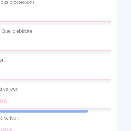
 nous prosternons.
Quel plébiscite !
on.
 ce jour.
NJA
 ce jour.
NINJA