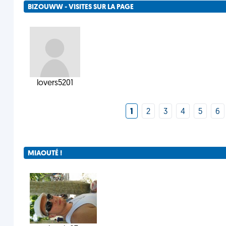
BIZOUWW - VISITES SUR LA PAGE
lovers5201
1
2
3
4
5
6
MIAOUTÉ !