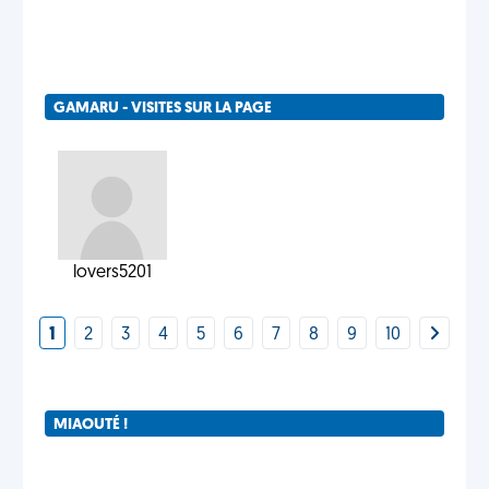
GAMARU - VISITES SUR LA PAGE
lovers5201
1
2
3
4
5
6
7
8
9
10
MIAOUTÉ !