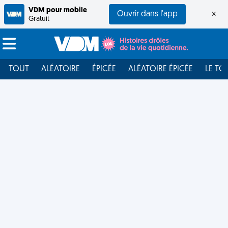
VDM pour mobile
Ouvrir dans l'app
×
Gratuit
TOUT
ALÉATOIRE
ÉPICÉE
ALÉATOIRE ÉPICÉE
LE TO