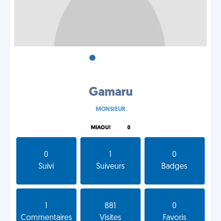
•
•
•
Gamaru
MONSIEUR
MIAOU!
0
0
1
0
Suivi
Suiveurs
Badges
1
881
0
Commentaires
Visites
Favoris