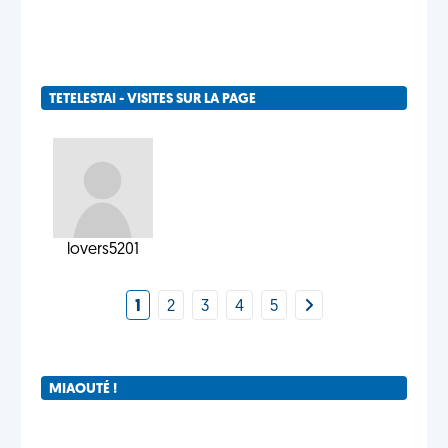
TETELESTAI - VISITES SUR LA PAGE
lovers5201
1
2
3
4
5
MIAOUTÉ !