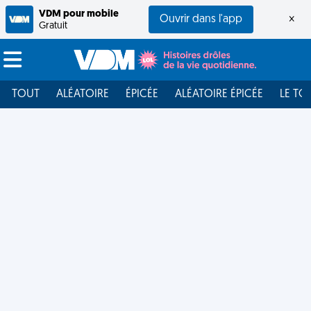
VDM pour mobile
Ouvrir dans l'app
×
Gratuit
TOUT
ALÉATOIRE
ÉPICÉE
ALÉATOIRE ÉPICÉE
LE TO