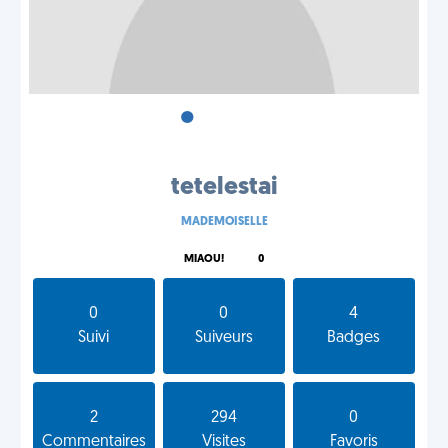
•
•
•
tetelestai
MADEMOISELLE
MIAOU!
0
0
0
4
Suivi
Suiveurs
Badges
2
294
0
Commentaires
Visites
Favoris