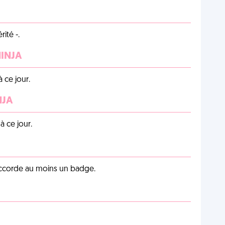
ité -.
NINJA
 ce jour.
NJA
 ce jour.
 accorde au moins un badge.