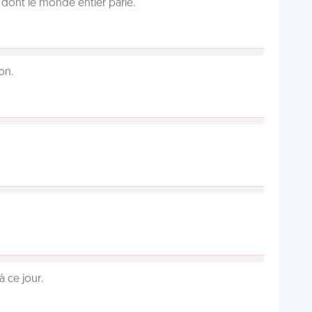
lu dont le monde entier parle.
on.
 ce jour.