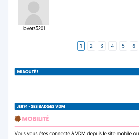
lovers5201
1
2
3
4
5
6
MIAOUTÉ !
JE974 - SES BADGES VDM
MOBILITÉ
Vous vous êtes connecté à VDM depuis le site mobile ou un