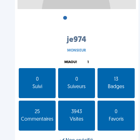
•
•
•
je974
MONSIEUR
MIAOU!
1
0
0
13
Suivi
Suiveurs
Badges
25
3943
0
Commentaires
Visites
Favoris