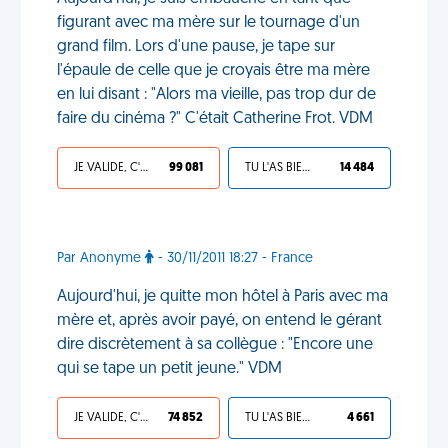
figurant avec ma mère sur le tournage d'un
grand film. Lors d'une pause, je tape sur
l'épaule de celle que je croyais être ma mère
en lui disant : "Alors ma vieille, pas trop dur de
faire du cinéma ?" C'était Catherine Frot. VDM
JE VALIDE, C'EST UNE VDM
99 081
TU L'AS BIEN MÉRITÉ
14 484
Par Anonyme
- 30/11/2011 18:27 - France
Aujourd'hui, je quitte mon hôtel à Paris avec ma
mère et, après avoir payé, on entend le gérant
dire discrètement à sa collègue : "Encore une
qui se tape un petit jeune." VDM
JE VALIDE, C'EST UNE VDM
74 852
TU L'AS BIEN MÉRITÉ
4 661