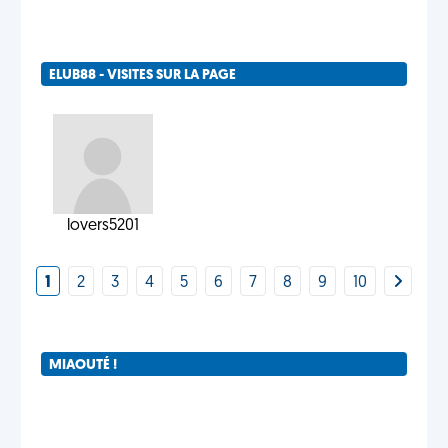
ELUB88 - VISITES SUR LA PAGE
lovers5201
1
2
3
4
5
6
7
8
9
10
MIAOUTÉ !