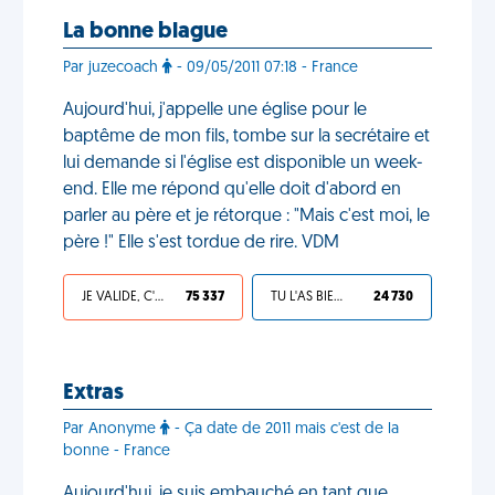
La bonne blague
Par juzecoach
- 09/05/2011 07:18 - France
Aujourd'hui, j'appelle une église pour le
baptême de mon fils, tombe sur la secrétaire et
lui demande si l'église est disponible un week-
end. Elle me répond qu'elle doit d'abord en
parler au père et je rétorque : "Mais c'est moi, le
père !" Elle s'est tordue de rire. VDM
JE VALIDE, C'EST UNE VDM
75 337
TU L'AS BIEN MÉRITÉ
24 730
Extras
Par Anonyme
- Ça date de 2011 mais c'est de la
bonne - France
Aujourd'hui, je suis embauché en tant que