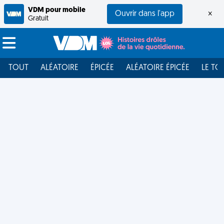
VDM pour mobile
Ouvrir dans l'app
×
Gratuit
TOUT
ALÉATOIRE
ÉPICÉE
ALÉATOIRE ÉPICÉE
LE TO