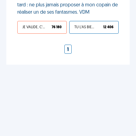
tard : ne plus jamais proposer à mon copain de
réaliser un de ses fantasmes. VDM
JE VALIDE, C'EST UNE VDM
76 180
TU L'AS BIEN MÉRITÉ
12 406
1