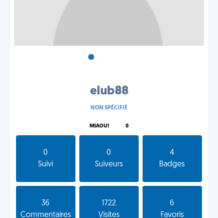
•
•
•
elub88
NON SPÉCIFIÉ
MIAOU!
0
0
0
4
Suivi
Suiveurs
Badges
36
1722
6
Commentaires
Visites
Favoris