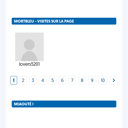
MORTBLEU - VISITES SUR LA PAGE
lovers5201
1
2
3
4
5
6
7
8
9
10
MIAOUTÉ !