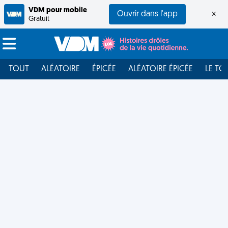
VDM pour mobile
Ouvrir dans l'app
×
Gratuit
TOUT
ALÉATOIRE
ÉPICÉE
ALÉATOIRE ÉPICÉE
LE TO