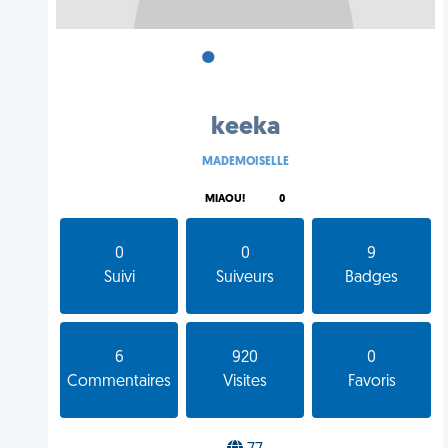
•
•
•
keeka
MADEMOISELLE
MIAOU!
0
0
0
9
Suivi
Suiveurs
Badges
6
920
0
Commentaires
Visites
Favoris