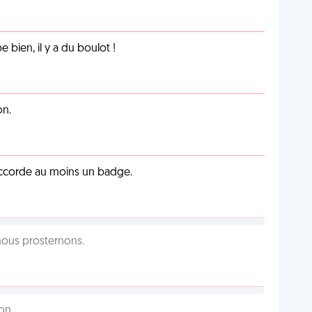
e bien, il y a du boulot !
on.
 accorde au moins un badge.
 nous prosternons.
on.