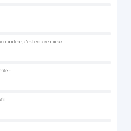
é ou modéré, c'est encore mieux.
ité -.
il.