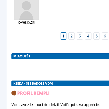
lovers5201
1
2
3
4
5
6
MIAOUTÉ !
KEEKA - SES BADGES VDM
PROFIL REMPLI
Vous avez le souci du détail. Voilà qui sera apprécié.