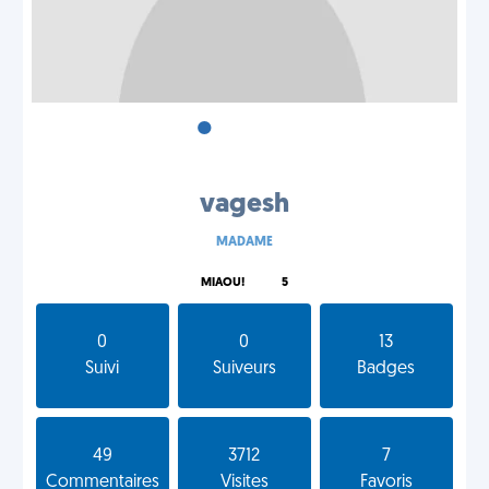
•
•
•
vagesh
MADAME
MIAOU!
5
0
0
13
Suivi
Suiveurs
Badges
49
3712
7
Commentaires
Visites
Favoris