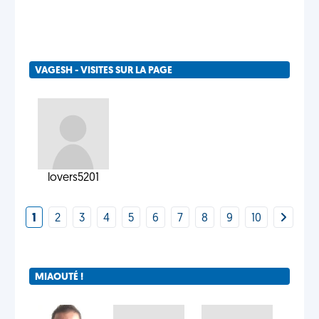
VAGESH - VISITES SUR LA PAGE
lovers5201
1
2
3
4
5
6
7
8
9
10
MIAOUTÉ !