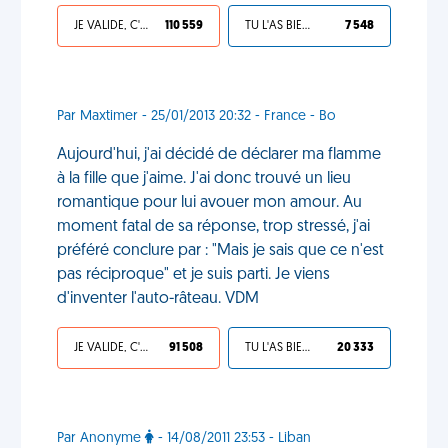
JE VALIDE, C'EST UNE VDM
110 559
TU L'AS BIEN MÉRITÉ
7 548
Par Maxtimer - 25/01/2013 20:32 - France - Bo
Aujourd'hui, j'ai décidé de déclarer ma flamme
à la fille que j'aime. J'ai donc trouvé un lieu
romantique pour lui avouer mon amour. Au
moment fatal de sa réponse, trop stressé, j'ai
préféré conclure par : "Mais je sais que ce n'est
pas réciproque" et je suis parti. Je viens
d'inventer l'auto-râteau. VDM
JE VALIDE, C'EST UNE VDM
91 508
TU L'AS BIEN MÉRITÉ
20 333
Par Anonyme
- 14/08/2011 23:53 - Liban