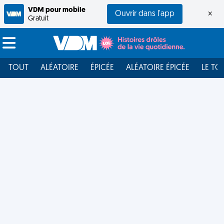
VDM pour mobile
Ouvrir dans l'app
×
Gratuit
TOUT
ALÉATOIRE
ÉPICÉE
ALÉATOIRE ÉPICÉE
LE TO