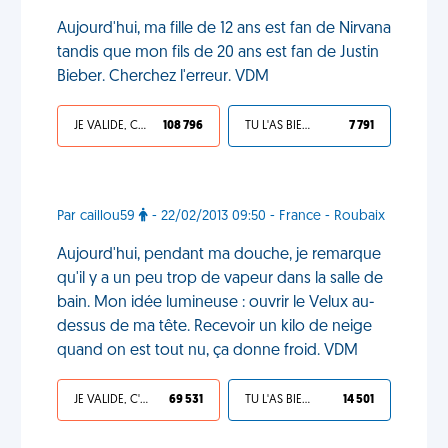
Aujourd'hui, ma fille de 12 ans est fan de Nirvana
tandis que mon fils de 20 ans est fan de Justin
Bieber. Cherchez l'erreur. VDM
JE VALIDE, C'EST UNE VDM
108 796
TU L'AS BIEN MÉRITÉ
7 791
Par caillou59
- 22/02/2013 09:50 - France - Roubaix
Aujourd'hui, pendant ma douche, je remarque
qu'il y a un peu trop de vapeur dans la salle de
bain. Mon idée lumineuse : ouvrir le Velux au-
dessus de ma tête. Recevoir un kilo de neige
quand on est tout nu, ça donne froid. VDM
JE VALIDE, C'EST UNE VDM
69 531
TU L'AS BIEN MÉRITÉ
14 501