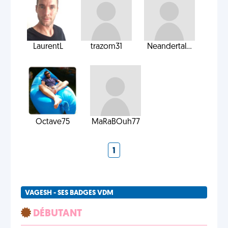
LaurentL
trazom31
Neandertal...
Octave75
MaRaBOuh77
1
VAGESH - SES BADGES VDM
DÉBUTANT