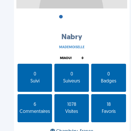
•
•
•
Nabry
MADEMOISELLE
MIAOU!
0
0
0
0
Suivi
Suiveurs
Badges
6
1078
18
Commentaires
Visites
Favoris