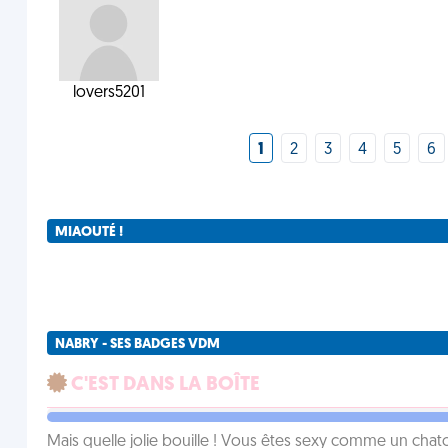
lovers5201
1
2
3
4
5
6
MIAOUTÉ !
NABRY - SES BADGES VDM
C'EST DANS LA BOÎTE
Mais quelle jolie bouille ! Vous êtes sexy comme un chat