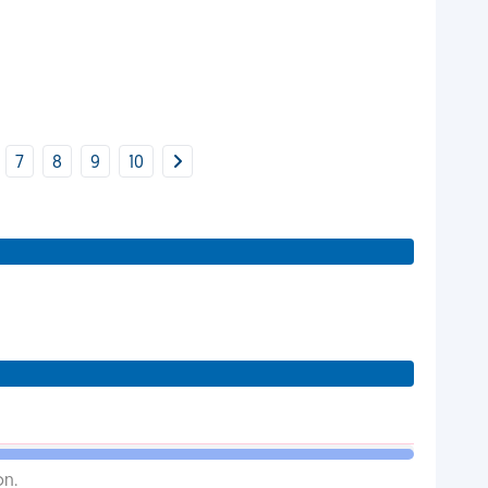
7
8
9
10
on.