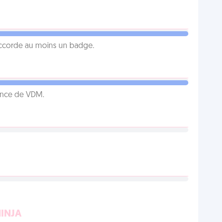
 accorde au moins un badge.
ence de VDM.
NINJA