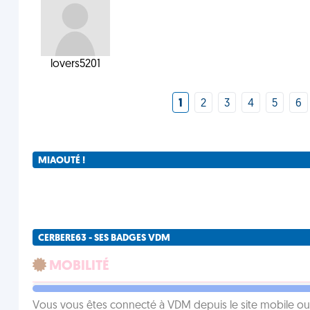
lovers5201
1
2
3
4
5
6
MIAOUTÉ !
CERBERE63 - SES BADGES VDM
MOBILITÉ
Vous vous êtes connecté à VDM depuis le site mobile ou un