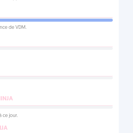
ence de VDM.
NINJA
 ce jour.
NJA