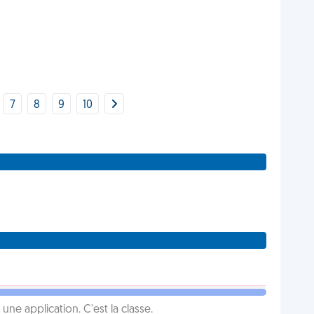
7
8
9
10
e application. C'est la classe.