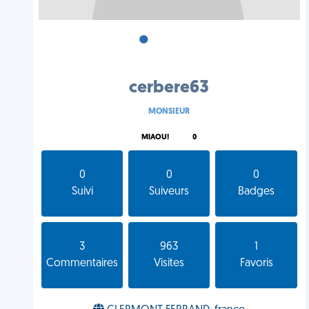
•
•
•
cerbere63
MONSIEUR
MIAOU!
0
0
0
0
Suivi
Suiveurs
Badges
3
963
1
Commentaires
Visites
Favoris