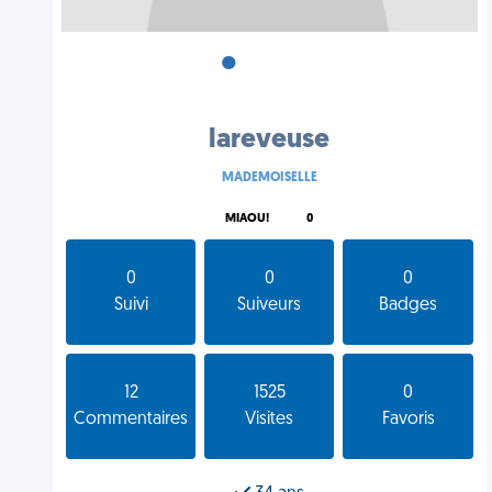
•
•
•
lareveuse
MADEMOISELLE
MIAOU!
0
0
0
0
Suivi
Suiveurs
Badges
12
1525
0
Commentaires
Visites
Favoris