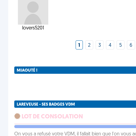
lovers5201
1
2
3
4
5
6
MIAOUTÉ !
LAREVEUSE - SES BADGES VDM
LOT DE CONSOLATION
On vous a refusé votre VDM, il fallait bien que l'on vous