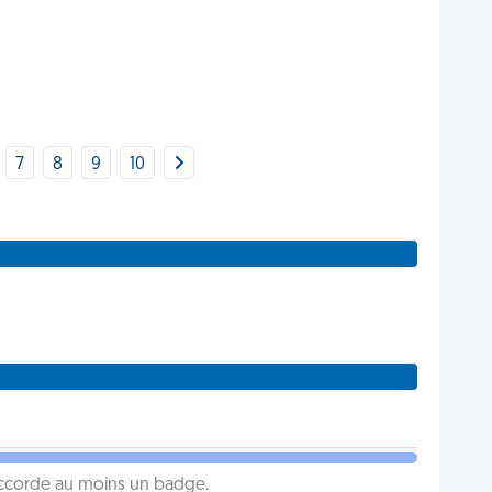
7
8
9
10
 accorde au moins un badge.