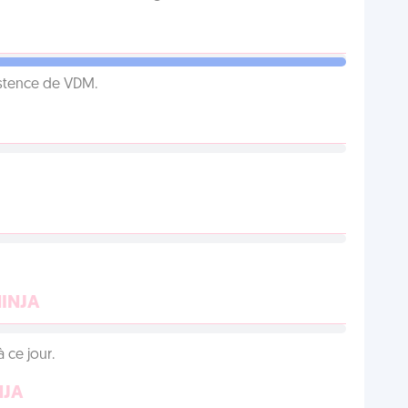
istence de VDM.
NINJA
 ce jour.
NJA