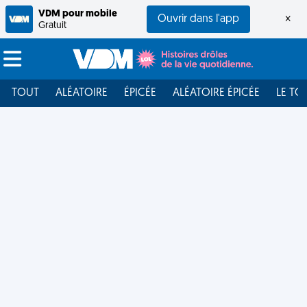
VDM pour mobile
Ouvrir dans l'app
×
Gratuit
TOUT
ALÉATOIRE
ÉPICÉE
ALÉATOIRE ÉPICÉE
LE TO