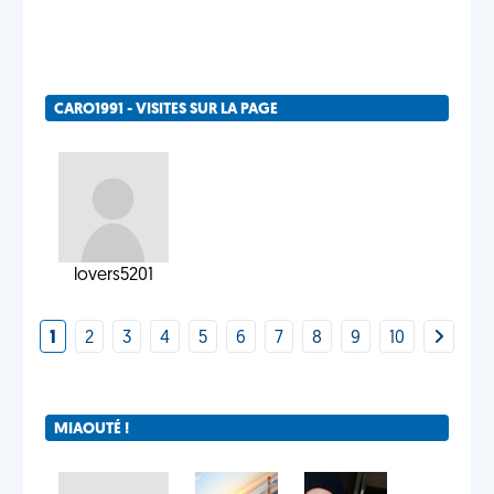
CARO1991 - VISITES SUR LA PAGE
lovers5201
1
2
3
4
5
6
7
8
9
10
MIAOUTÉ !