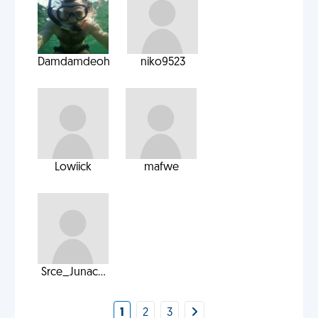
Damdamdeoh
niko9523
Lowiick
mafwe
Srce_Junac...
1
2
3