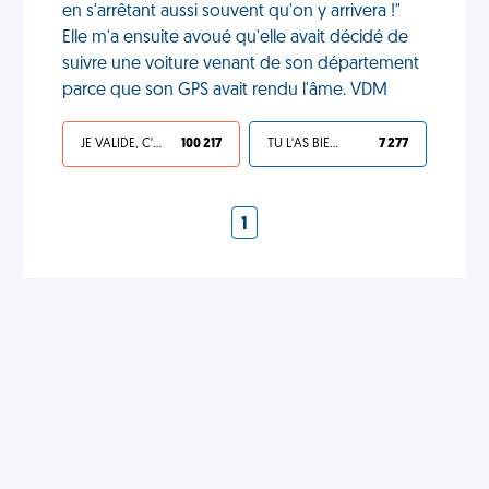
en s'arrêtant aussi souvent qu'on y arrivera !"
Elle m'a ensuite avoué qu'elle avait décidé de
suivre une voiture venant de son département
parce que son GPS avait rendu l'âme. VDM
JE VALIDE, C'EST UNE VDM
100 217
TU L'AS BIEN MÉRITÉ
7 277
1