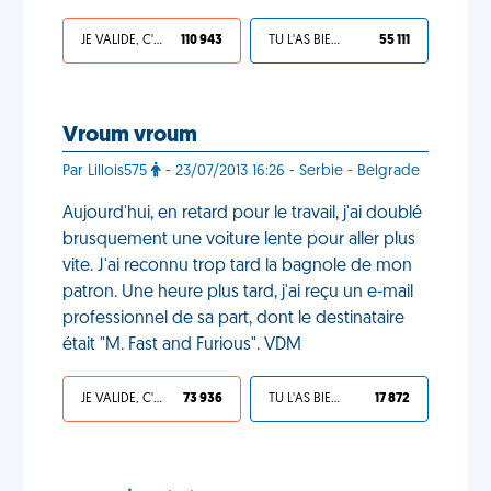
JE VALIDE, C'EST UNE VDM
110 943
TU L'AS BIEN MÉRITÉ
55 111
Vroum vroum
Par Lillois575
- 23/07/2013 16:26 - Serbie - Belgrade
Aujourd'hui, en retard pour le travail, j'ai doublé
brusquement une voiture lente pour aller plus
vite. J'ai reconnu trop tard la bagnole de mon
patron. Une heure plus tard, j'ai reçu un e-mail
professionnel de sa part, dont le destinataire
était "M. Fast and Furious". VDM
JE VALIDE, C'EST UNE VDM
73 936
TU L'AS BIEN MÉRITÉ
17 872