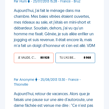
Par Hum
- 23/07/2013 15:28 - France - Bruz
Aujourd'hui, j'ai fait le ménage dans ma
chambre. Mes baies vitrées étaient ouvertes,
mes rideaux au sale, et j'étais en mini-short et
débardeur. Soudain, dehors, j'ai vu qu'un
homme me fixait. Gênée, je suis allée enfiler un
jogging et suis revenue. Il était encore là, mais
m'a fait un doigt d'honneur et s'en est allé. VDM
JE VALIDE, C'EST UNE VDM
80 928
TU L'AS BIEN MÉRITÉ
8 968
Par Anonyme
- 25/08/2013 13:30 - France -
Thionville
Aujourd'hui, retour de vacances. Alors que je
faisais une pause sur une aire d'autoroute, une
dame fâchée est venue me dire : "Ce n'est pas