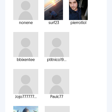
nonene
surf23
pierrotlol
bbixentee
ptitnico19...
Jojo777777...
Paulc77