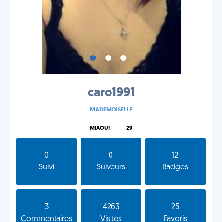
•
•
•
caro1991
MADEMOISELLE
MIAOU!
29
0
0
12
Suivi
Suiveurs
Badges
3
4263
25
Commentaires
Visites
Favoris