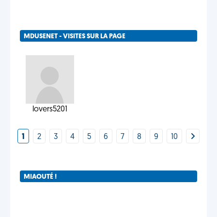
MDUSENET - VISITES SUR LA PAGE
lovers5201
1
2
3
4
5
6
7
8
9
10
MIAOUTÉ !