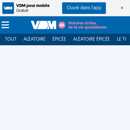
VDM pour mobile
Ouvrir dans l'app
×
Gratuit
TOUT
ALÉATOIRE
ÉPICÉE
ALÉATOIRE ÉPICÉE
LE TO