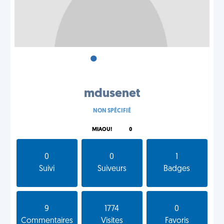
•
•
•
mdusenet
NON SPÉCIFIÉ
MIAOU!
0
0
0
1
Suivi
Suiveurs
Badges
9
1774
0
Commentaires
Visites
Favoris