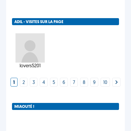
ADIL - VISITES SUR LA PAGE
lovers5201
1
2
3
4
5
6
7
8
9
10
MIAOUTÉ !