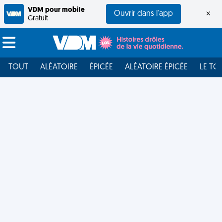
VDM pour mobile
Ouvrir dans l'app
×
Gratuit
TOUT
ALÉATOIRE
ÉPICÉE
ALÉATOIRE ÉPICÉE
LE TO