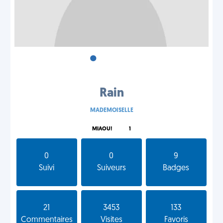
•
•
•
Rain
MADEMOISELLE
MIAOU!
1
0
0
9
Suivi
Suiveurs
Badges
21
3453
133
Commentaires
Visites
Favoris