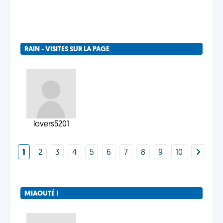
RAIN - VISITES SUR LA PAGE
lovers5201
1
2
3
4
5
6
7
8
9
10
MIAOUTÉ !