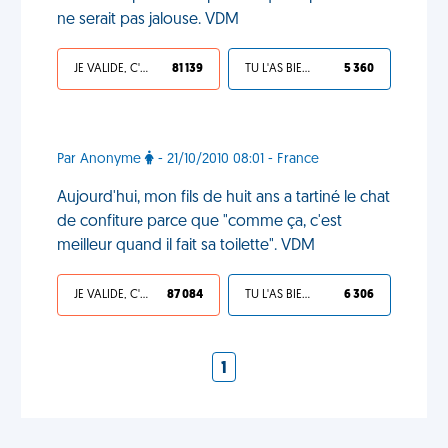
ne serait pas jalouse. VDM
JE VALIDE, C'EST UNE VDM
81 139
TU L'AS BIEN MÉRITÉ
5 360
Par Anonyme
- 21/10/2010 08:01 - France
Aujourd'hui, mon fils de huit ans a tartiné le chat
de confiture parce que "comme ça, c'est
meilleur quand il fait sa toilette". VDM
JE VALIDE, C'EST UNE VDM
87 084
TU L'AS BIEN MÉRITÉ
6 306
1