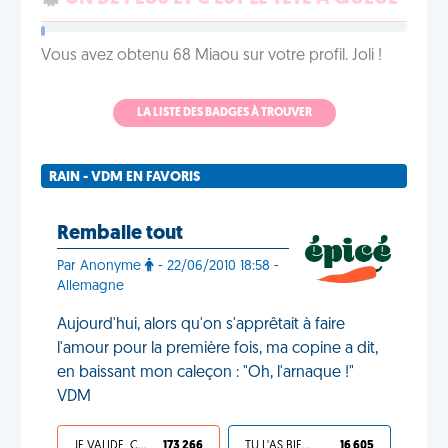
Vous avez obtenu 68 Miaou sur votre profil. Joli !
LA LISTE DES BADGES À TROUVER
RAIN - VDM EN FAVORIS
Remballe tout
Par Anonyme
- 22/06/2010 18:58 -
Allemagne
Aujourd'hui, alors qu'on s'apprêtait à faire
l'amour pour la première fois, ma copine a dit,
en baissant mon caleçon : "Oh, l'arnaque !"
VDM
JE VALIDE, C'EST UNE VDM
173 266
TU L'AS BIEN MÉRITÉ
16 605