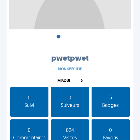
•
•
•
pwetpwet
NON SPÉCIFIÉ
MIAOU!
0
0
0
5
Suivi
Suiveurs
Badges
0
824
0
Commentaires
Visites
Favoris