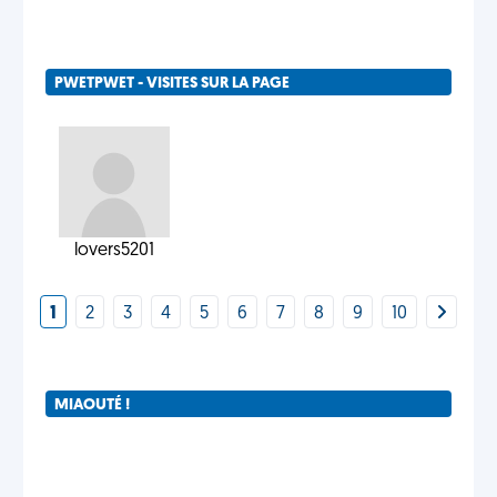
PWETPWET - VISITES SUR LA PAGE
lovers5201
1
2
3
4
5
6
7
8
9
10
MIAOUTÉ !