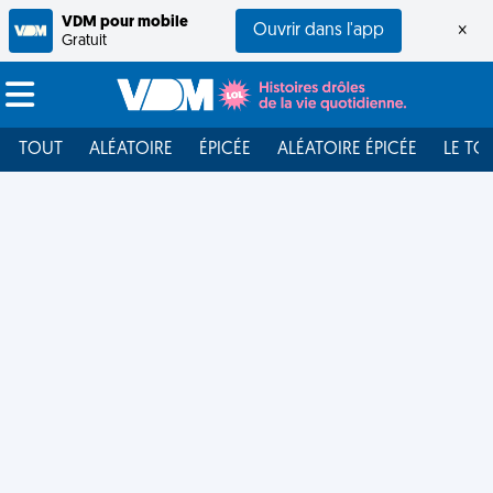
VDM pour mobile
Ouvrir dans l'app
×
Gratuit
TOUT
ALÉATOIRE
ÉPICÉE
ALÉATOIRE ÉPICÉE
LE TO