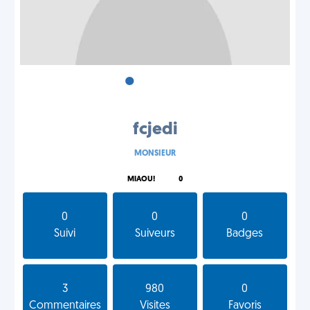
•
•
•
fcjedi
MONSIEUR
MIAOU!
0
0
0
0
Suivi
Suiveurs
Badges
3
980
0
Commentaires
Visites
Favoris