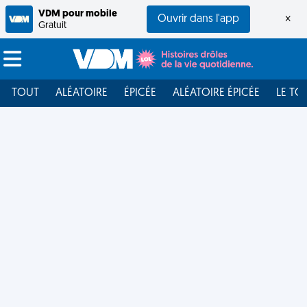
VDM pour mobile
Ouvrir dans l'app
×
Gratuit
TOUT
ALÉATOIRE
ÉPICÉE
ALÉATOIRE ÉPICÉE
LE TO