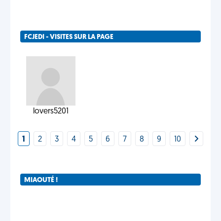
FCJEDI - VISITES SUR LA PAGE
lovers5201
1
2
3
4
5
6
7
8
9
10
MIAOUTÉ !