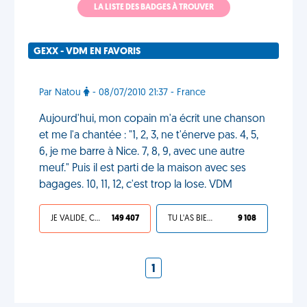
LA LISTE DES BADGES À TROUVER
GEXX - VDM EN FAVORIS
Par Natou
- 08/07/2010 21:37 - France
Aujourd'hui, mon copain m'a écrit une chanson
et me l'a chantée : "1, 2, 3, ne t'énerve pas. 4, 5,
6, je me barre à Nice. 7, 8, 9, avec une autre
meuf." Puis il est parti de la maison avec ses
bagages. 10, 11, 12, c'est trop la lose. VDM
JE VALIDE, C'EST UNE VDM
149 407
TU L'AS BIEN MÉRITÉ
9 108
1