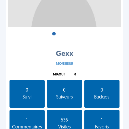
•
•
•
Gexx
MONSIEUR
MIAOU!
0
0
0
0
Suivi
Suiveurs
Badges
1
536
1
Commentaires
Visites
Favoris