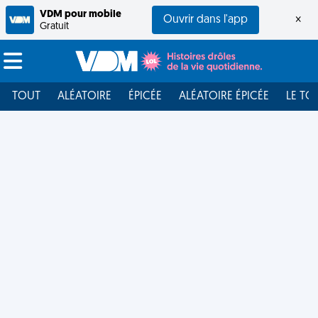
VDM pour mobile
Ouvrir dans l'app
×
Gratuit
TOUT
ALÉATOIRE
ÉPICÉE
ALÉATOIRE ÉPICÉE
LE TO