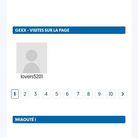
GEXX - VISITES SUR LA PAGE
lovers5201
1
2
3
4
5
6
7
8
9
10
MIAOUTÉ !