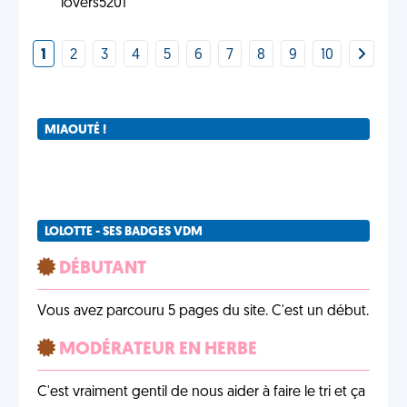
lovers5201
1
2
3
4
5
6
7
8
9
10
MIAOUTÉ !
LOLOTTE - SES BADGES VDM
DÉBUTANT
Vous avez parcouru 5 pages du site. C'est un début.
MODÉRATEUR EN HERBE
C'est vraiment gentil de nous aider à faire le tri et ça