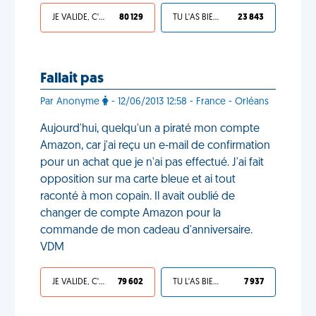
JE VALIDE, C'EST UNE VDM
80 129
TU L'AS BIEN MÉRITÉ
23 843
Fallait pas
Par Anonyme
- 12/06/2013 12:58 - France - Orléans
Aujourd'hui, quelqu'un a piraté mon compte
Amazon, car j'ai reçu un e-mail de confirmation
pour un achat que je n'ai pas effectué. J'ai fait
opposition sur ma carte bleue et ai tout
raconté à mon copain. Il avait oublié de
changer de compte Amazon pour la
commande de mon cadeau d'anniversaire.
VDM
JE VALIDE, C'EST UNE VDM
79 602
TU L'AS BIEN MÉRITÉ
7 937