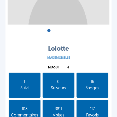
•
•
•
Lolotte
MADEMOISELLE
MIAOU!
0
1
0
16
Suivi
Suiveurs
Badges
103
3811
117
Commentaires
Visites
Favoris