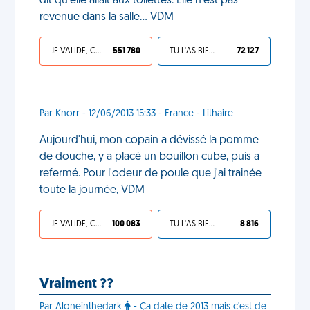
dit qu'elle allait aux toilettes. Elle n'est pas
revenue dans la salle... VDM
JE VALIDE, C'EST UNE VDM
551 780
TU L'AS BIEN MÉRITÉ
72 127
Par Knorr - 12/06/2013 15:33 - France - Lithaire
Aujourd'hui, mon copain a dévissé la pomme
de douche, y a placé un bouillon cube, puis a
refermé. Pour l'odeur de poule que j'ai trainée
toute la journée, VDM
JE VALIDE, C'EST UNE VDM
100 083
TU L'AS BIEN MÉRITÉ
8 816
Vraiment ??
Par Aloneinthedark
- Ça date de 2013 mais c'est de