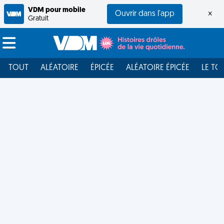
VDM pour mobile
Ouvrir dans l'app
×
Gratuit
TOUT
ALÉATOIRE
ÉPICÉE
ALÉATOIRE ÉPICÉE
LE TO