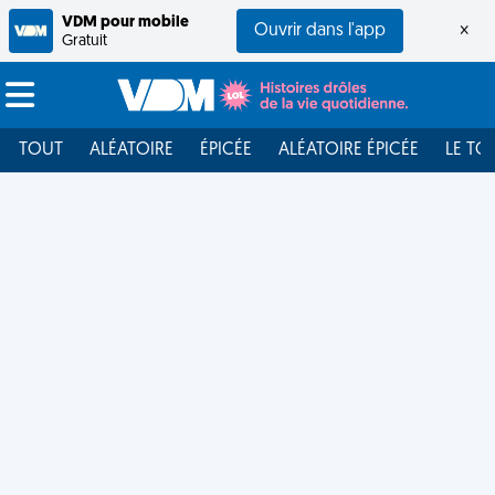
VDM pour mobile
Ouvrir dans l'app
×
Gratuit
TOUT
ALÉATOIRE
ÉPICÉE
ALÉATOIRE ÉPICÉE
LE TO