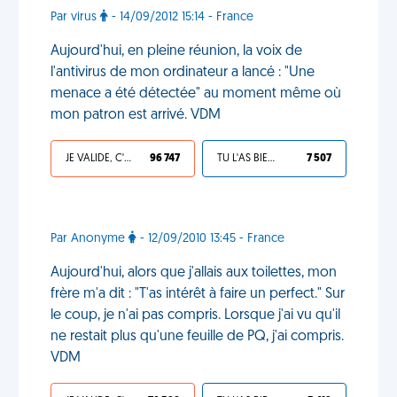
Par virus
- 14/09/2012 15:14 - France
Aujourd'hui, en pleine réunion, la voix de
l'antivirus de mon ordinateur a lancé : "Une
menace a été détectée" au moment même où
mon patron est arrivé. VDM
JE VALIDE, C'EST UNE VDM
96 747
TU L'AS BIEN MÉRITÉ
7 507
Par Anonyme
- 12/09/2010 13:45 - France
Aujourd'hui, alors que j'allais aux toilettes, mon
frère m'a dit : "T'as intérêt à faire un perfect." Sur
le coup, je n'ai pas compris. Lorsque j'ai vu qu'il
ne restait plus qu'une feuille de PQ, j'ai compris.
VDM