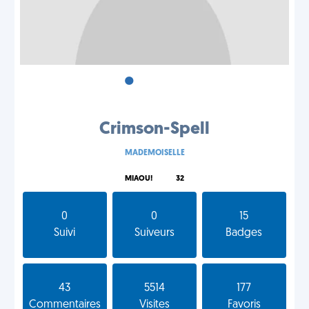
•
•
•
Crimson-Spell
MADEMOISELLE
MIAOU!
32
0
0
15
Suivi
Suiveurs
Badges
43
5514
177
Commentaires
Visites
Favoris