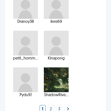
Dranoy38
livre69
petit_homm...
Kinapong
Pydu91
ShadowRive...
1
2
3