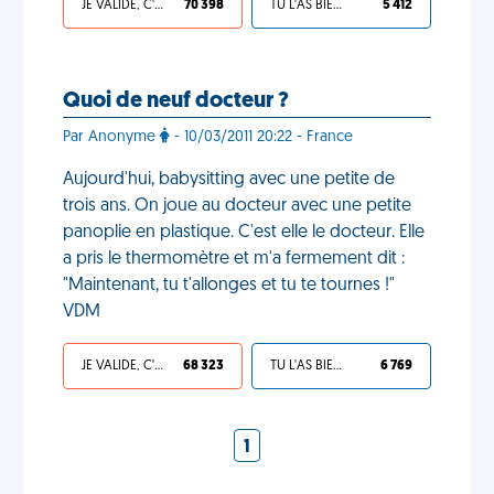
JE VALIDE, C'EST UNE VDM
70 398
TU L'AS BIEN MÉRITÉ
5 412
Quoi de neuf docteur ?
Par Anonyme
- 10/03/2011 20:22 - France
Aujourd'hui, babysitting avec une petite de
trois ans. On joue au docteur avec une petite
panoplie en plastique. C'est elle le docteur. Elle
a pris le thermomètre et m'a fermement dit :
"Maintenant, tu t'allonges et tu te tournes !"
VDM
JE VALIDE, C'EST UNE VDM
68 323
TU L'AS BIEN MÉRITÉ
6 769
1