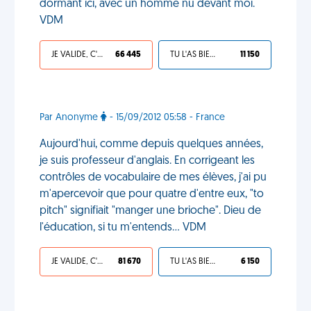
dormant ici, avec un homme nu devant moi.
VDM
JE VALIDE, C'EST UNE VDM
66 445
TU L'AS BIEN MÉRITÉ
11 150
Par Anonyme
- 15/09/2012 05:58 - France
Aujourd'hui, comme depuis quelques années,
je suis professeur d'anglais. En corrigeant les
contrôles de vocabulaire de mes élèves, j'ai pu
m'apercevoir que pour quatre d'entre eux, "to
pitch" signifiait "manger une brioche". Dieu de
l'éducation, si tu m'entends... VDM
JE VALIDE, C'EST UNE VDM
81 670
TU L'AS BIEN MÉRITÉ
6 150