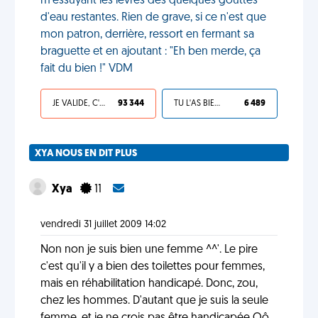
m'essuyant les lèvres des quelques gouttes
d'eau restantes. Rien de grave, si ce n'est que
mon patron, derrière, ressort en fermant sa
braguette et en ajoutant : "Eh ben merde, ça
fait du bien !" VDM
JE VALIDE, C'EST UNE VDM
93 344
TU L'AS BIEN MÉRITÉ
6 489
XYA NOUS EN DIT PLUS
Xya
11
vendredi 31 juillet 2009 14:02
Non non je suis bien une femme ^^'. Le pire
c'est qu'il y a bien des toilettes pour femmes,
mais en réhabilitation handicapé. Donc, zou,
chez les hommes. D'autant que je suis la seule