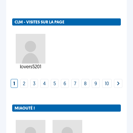
CLM - VISITES SUR LA PAGE
lovers5201
1
2
3
4
5
6
7
8
9
10
MIAOUTÉ !