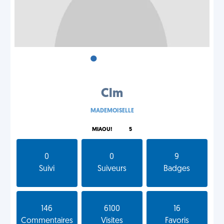
•
•
•
Clm
MADEMOISELLE
MIAOU!
5
0
0
9
Suivi
Suiveurs
Badges
146
6100
16
Commentaires
Visites
Favoris