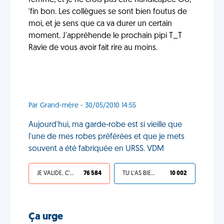
femme, et je ne crois pas être handicapée Oô,
'fin bon. Les collègues se sont bien foutus de
moi, et je sens que ca va durer un certain
moment. J'appréhende le prochain pipi T_T
Ravie de vous avoir fait rire au moins.
Par Grand-mère - 30/05/2010 14:55
Aujourd'hui, ma garde-robe est si vieille que
l'une de mes robes préférées et que je mets
souvent a été fabriquée en URSS. VDM
JE VALIDE, C'EST UNE VDM
76 584
TU L'AS BIEN MÉRITÉ
10 002
Ça urge