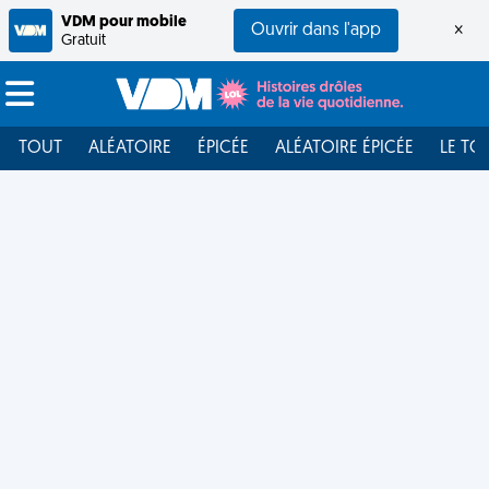
VDM pour mobile
Ouvrir dans l'app
×
Gratuit
TOUT
ALÉATOIRE
ÉPICÉE
ALÉATOIRE ÉPICÉE
LE TO