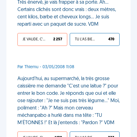
Très énervé, je vais frapper à sa porte. Ah...
Certains clichés sont donc vrais : deux mètres,
cent kilos, barbe et cheveux longs... Je suis
reparti avec un paquet de sucre. VDM
JE VALIDE, C'EST UNE VDM
2 257
TU L'AS BIEN MÉRITÉ
470
Par Thiemu - 03/05/2008 11:08
Aujourd'hui, au supermarché, la très grosse
caissière me demande "C'est une laitue ?" pour
entrer le bon code. Je réponds que oui et elle
ose rajouter : "Je ne suis pas très légume..." Moi,
poliment : "Ah ?" Mais mon cerveau
méchanpabo a hurlé dans ma tête : "TU
M'ÉTONNES !" Et là j'entends : "Pardon ?" VDM