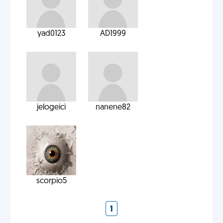
yad0123
AD1999
jelogeici
nanene82
scorpio5
1