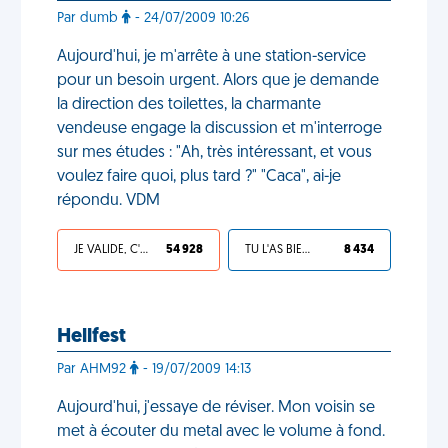
Par dumb
- 24/07/2009 10:26
Aujourd'hui, je m'arrête à une station-service
pour un besoin urgent. Alors que je demande
la direction des toilettes, la charmante
vendeuse engage la discussion et m'interroge
sur mes études : "Ah, très intéressant, et vous
voulez faire quoi, plus tard ?" "Caca", ai-je
répondu. VDM
JE VALIDE, C'EST UNE VDM
54 928
TU L'AS BIEN MÉRITÉ
8 434
Hellfest
Par AHM92
- 19/07/2009 14:13
Aujourd'hui, j'essaye de réviser. Mon voisin se
met à écouter du metal avec le volume à fond.