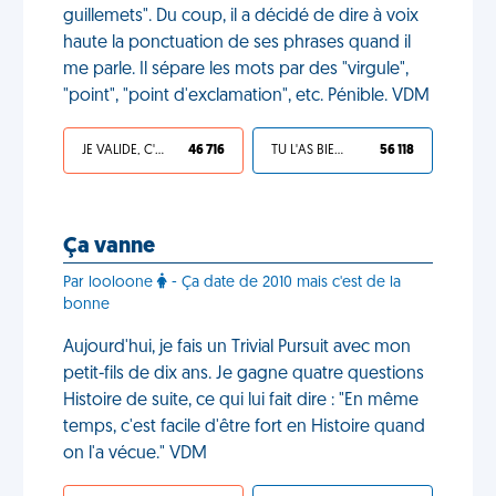
guillemets". Du coup, il a décidé de dire à voix
haute la ponctuation de ses phrases quand il
me parle. Il sépare les mots par des "virgule",
"point", "point d'exclamation", etc. Pénible. VDM
JE VALIDE, C'EST UNE VDM
46 716
TU L'AS BIEN MÉRITÉ
56 118
Ça vanne
Par looloone
- Ça date de 2010 mais c'est de la
bonne
Aujourd'hui, je fais un Trivial Pursuit avec mon
petit-fils de dix ans. Je gagne quatre questions
Histoire de suite, ce qui lui fait dire : "En même
temps, c'est facile d'être fort en Histoire quand
on l'a vécue." VDM