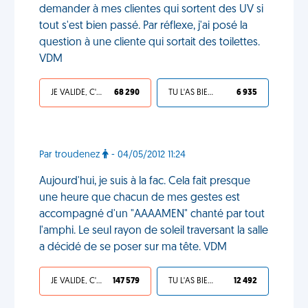
demander à mes clientes qui sortent des UV si
tout s'est bien passé. Par réflexe, j'ai posé la
question à une cliente qui sortait des toilettes.
VDM
JE VALIDE, C'EST UNE VDM
68 290
TU L'AS BIEN MÉRITÉ
6 935
Par troudenez
- 04/05/2012 11:24
Aujourd'hui, je suis à la fac. Cela fait presque
une heure que chacun de mes gestes est
accompagné d'un "AAAAMEN" chanté par tout
l'amphi. Le seul rayon de soleil traversant la salle
a décidé de se poser sur ma tête. VDM
JE VALIDE, C'EST UNE VDM
147 579
TU L'AS BIEN MÉRITÉ
12 492