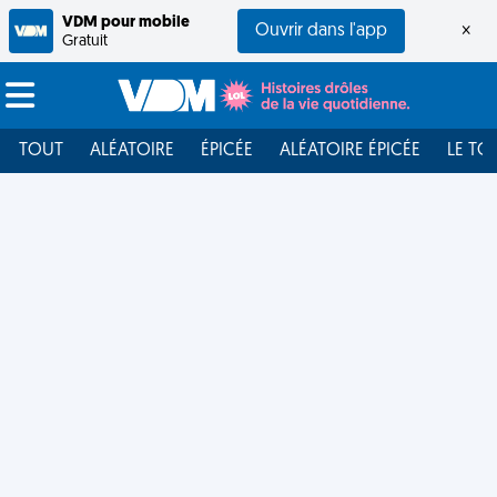
VDM pour mobile
Ouvrir dans l'app
×
Gratuit
TOUT
ALÉATOIRE
ÉPICÉE
ALÉATOIRE ÉPICÉE
LE TO