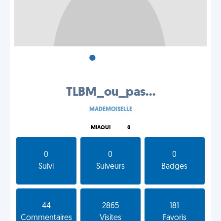
•
•
•
TLBM_ou_pas...
MADEMOISELLE
MIAOU!
0
0
0
0
Suivi
Suiveurs
Badges
44
2865
181
Commentaires
Visites
Favoris