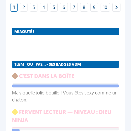
1
2
3
4
5
6
7
8
9
10
MIAOUTÉ !
TLBM_OU_PAS... - SES BADGES VDM
C'EST DANS LA BOÎTE
Mais quelle jolie bouille ! Vous êtes sexy comme un
chaton.
FERVENT LECTEUR — NIVEAU : DIEU
NINJA