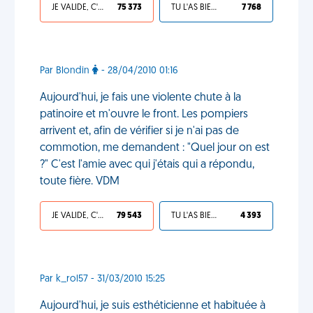
JE VALIDE, C'EST UNE VDM
75 373
TU L'AS BIEN MÉRITÉ
7 768
Par Blondin
- 28/04/2010 01:16
Aujourd'hui, je fais une violente chute à la
patinoire et m'ouvre le front. Les pompiers
arrivent et, afin de vérifier si je n'ai pas de
commotion, me demandent : "Quel jour on est
?" C'est l'amie avec qui j'étais qui a répondu,
toute fière. VDM
JE VALIDE, C'EST UNE VDM
79 543
TU L'AS BIEN MÉRITÉ
4 393
Par k_rol57 - 31/03/2010 15:25
Aujourd'hui, je suis esthéticienne et habituée à