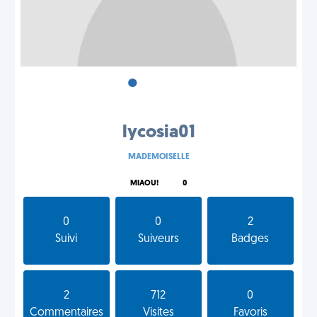
•
•
•
lycosia01
MADEMOISELLE
MIAOU!
0
0
0
2
Suivi
Suiveurs
Badges
2
712
0
Commentaires
Visites
Favoris