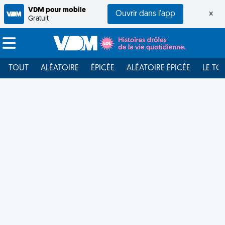
VDM pour mobile
Ouvrir dans l'app
×
Gratuit
TOUT
ALÉATOIRE
ÉPICÉE
ALÉATOIRE ÉPICÉE
LE TO