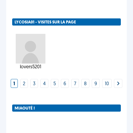
LYCOSIA01 - VISITES SUR LA PAGE
lovers5201
1
2
3
4
5
6
7
8
9
10
MIAOUTÉ !