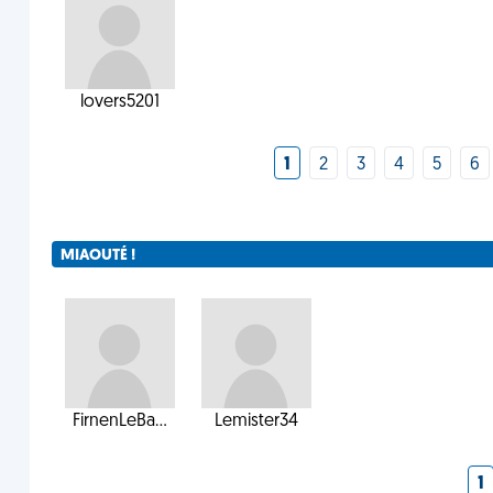
lovers5201
1
2
3
4
5
6
MIAOUTÉ !
FirnenLeBa...
Lemister34
1