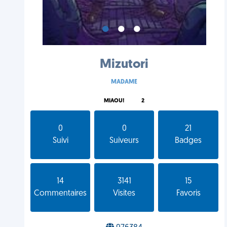
•
•
•
Mizutori
MADAME
MIAOU!
2
0
0
21
Suivi
Suiveurs
Badges
14
3141
15
Commentaires
Visites
Favoris