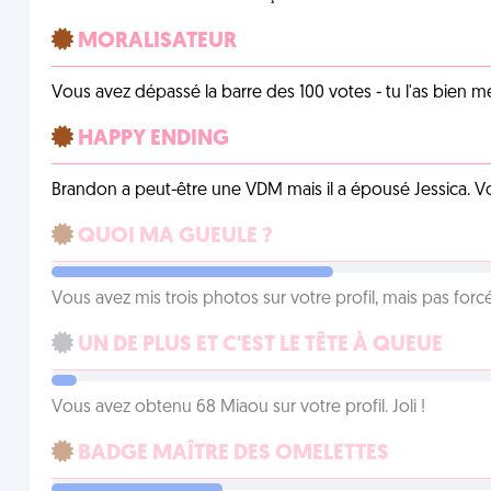
MORALISATEUR
Vous avez dépassé la barre des 100 votes - tu l'as bien mér
HAPPY ENDING
Brandon a peut-être une VDM mais il a épousé Jessica. Vo
QUOI MA GUEULE ?
Vous avez mis trois photos sur votre profil, mais pas for
UN DE PLUS ET C'EST LE TÊTE À QUEUE
Vous avez obtenu 68 Miaou sur votre profil. Joli !
BADGE MAÎTRE DES OMELETTES