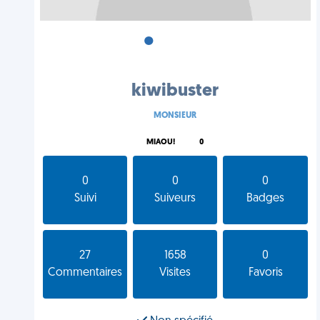
•
•
•
kiwibuster
MONSIEUR
MIAOU!
0
0
0
0
Suivi
Suiveurs
Badges
27
1658
0
Commentaires
Visites
Favoris