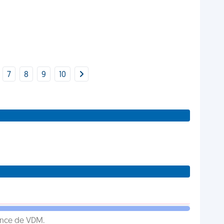
7
8
9
10
ence de VDM.