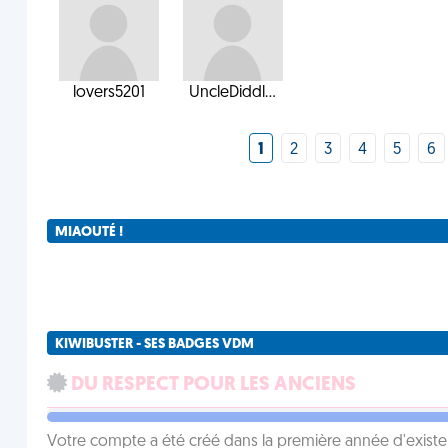
lovers5201
UncleDiddl...
1
2
3
4
5
6
MIAOUTÉ !
KIWIBUSTER - SES BADGES VDM
DU RESPECT POUR LES ANCIENS
Votre compte a été créé dans la première année d'exist