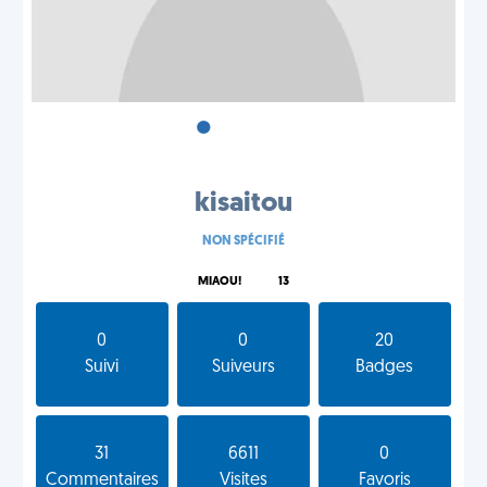
•
•
•
kisaitou
NON SPÉCIFIÉ
MIAOU!
13
0
0
20
Suivi
Suiveurs
Badges
31
6611
0
Commentaires
Visites
Favoris