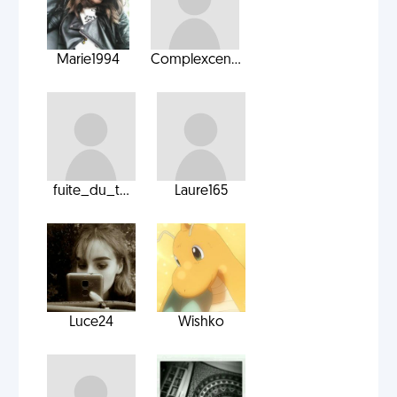
Marie1994
Complexcen...
fuite_du_t...
Laure165
Luce24
Wishko