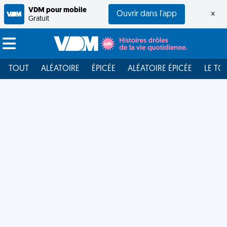
VDM pour mobile
Ouvrir dans l'app
×
Gratuit
TOUT
ALÉATOIRE
ÉPICÉE
ALÉATOIRE ÉPICÉE
LE TO