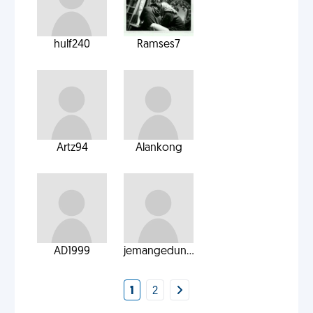
hulf240
Ramses7
Artz94
Alankong
AD1999
jemangedun...
1
2