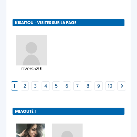
KISAITOU - VISITES SUR LA PAGE
lovers5201
1
2
3
4
5
6
7
8
9
10
MIAOUTÉ !