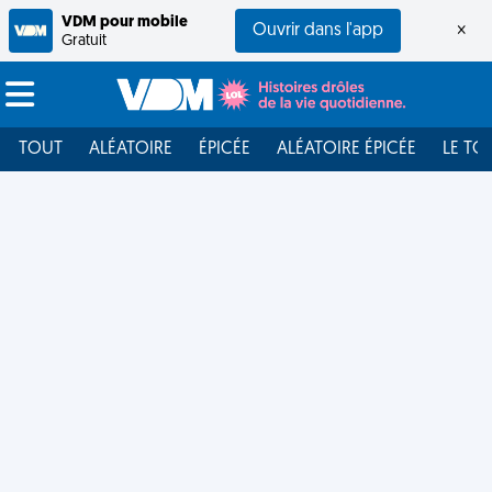
VDM pour mobile
Ouvrir dans l'app
×
Gratuit
TOUT
ALÉATOIRE
ÉPICÉE
ALÉATOIRE ÉPICÉE
LE TO