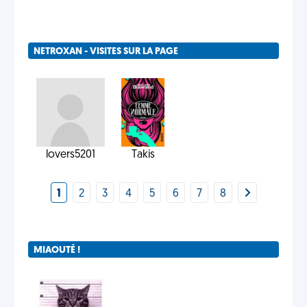
NETROXAN - VISITES SUR LA PAGE
lovers5201
Takis
1
2
3
4
5
6
7
8
MIAOUTÉ !