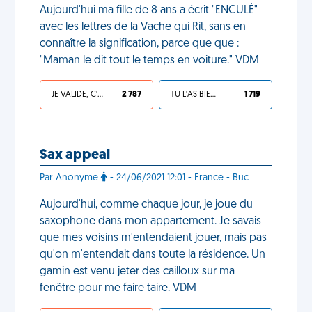
Aujourd'hui ma fille de 8 ans a écrit "ENCULÉ"
avec les lettres de la Vache qui Rit, sans en
connaître la signification, parce que que :
"Maman le dit tout le temps en voiture." VDM
JE VALIDE, C'EST UNE VDM
2 787
TU L'AS BIEN MÉRITÉ
1 719
Sax appeal
Par Anonyme
- 24/06/2021 12:01 - France - Buc
Aujourd'hui, comme chaque jour, je joue du
saxophone dans mon appartement. Je savais
que mes voisins m'entendaient jouer, mais pas
qu'on m'entendait dans toute la résidence. Un
gamin est venu jeter des cailloux sur ma
fenêtre pour me faire taire. VDM