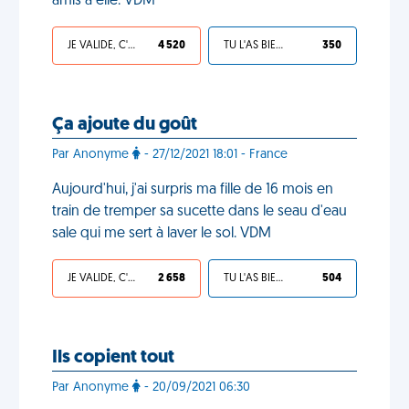
amis à elle. VDM
JE VALIDE, C'EST UNE VDM
4 520
TU L'AS BIEN MÉRITÉ
350
Ça ajoute du goût
Par Anonyme
- 27/12/2021 18:01 - France
Aujourd'hui, j'ai surpris ma fille de 16 mois en
train de tremper sa sucette dans le seau d'eau
sale qui me sert à laver le sol. VDM
JE VALIDE, C'EST UNE VDM
2 658
TU L'AS BIEN MÉRITÉ
504
Ils copient tout
Par Anonyme
- 20/09/2021 06:30