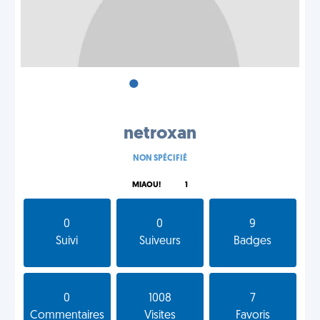
•
•
•
netroxan
NON SPÉCIFIÉ
MIAOU!
1
0
0
9
Suivi
Suiveurs
Badges
0
1008
7
Commentaires
Visites
Favoris