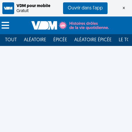
VDM pour mobile
Ouvrir dans l'app
×
Gratuit
TOUT
ALÉATOIRE
ÉPICÉE
ALÉATOIRE ÉPICÉE
LE TO