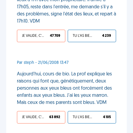
lieux à 17h avec mon propriétaire. Il arrive à
17h05, reste dans l'entrée, me demande s'il y a
des problèmes, signe l'état des lieux, et repart à
17h10. VDM
JE VALIDE, C'EST UNE VDM
47 709
TU L'AS BIEN MÉRITÉ
4 239
Par steph - 21/06/2008 13:47
Aujourd'hui, cours de bio. La prof explique les
raisons qui font que, génétiquement, deux
personnes aux yeux bleus ont forcément des
enfants aux yeux bleus. J'ai les yeux marron.
Mais ceux de mes parents sont bleus. VDM
JE VALIDE, C'EST UNE VDM
63 892
TU L'AS BIEN MÉRITÉ
4 105