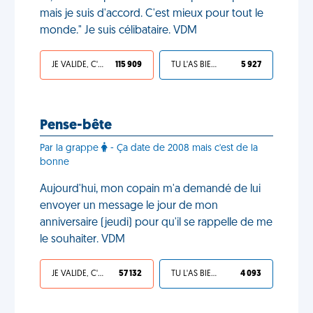
mais je suis d'accord. C'est mieux pour tout le
monde." Je suis célibataire. VDM
JE VALIDE, C'EST UNE VDM
115 909
TU L'AS BIEN MÉRITÉ
5 927
Pense-bête
Par la grappe
- Ça date de 2008 mais c'est de la
bonne
Aujourd'hui, mon copain m'a demandé de lui
envoyer un message le jour de mon
anniversaire (jeudi) pour qu'il se rappelle de me
le souhaiter. VDM
JE VALIDE, C'EST UNE VDM
57 132
TU L'AS BIEN MÉRITÉ
4 093