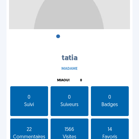
•
•
•
tatia
MADAME
MIAOU!
0
0
0
0
Suivi
Suiveurs
Badges
22
1566
14
Commentaires
Visites
Favoris