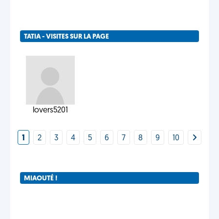
TATIA - VISITES SUR LA PAGE
lovers5201
1
2
3
4
5
6
7
8
9
10
MIAOUTÉ !