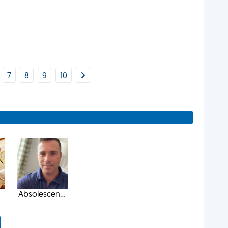
7
8
9
10
Absolescen...