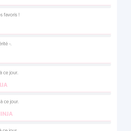
favoris !
ité -.
 ce jour.
NJA
 ce jour.
NINJA