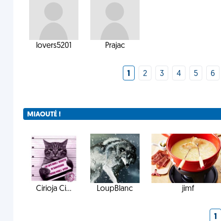
lovers5201
Prajac
1
2
3
4
5
6
MIAOUTÉ !
Cirioja Ci...
LoupBlanc
jimf
1