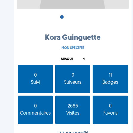
•
•
•
Kora Guinguette
NON SPÉCIFIÉ
MIAOU!
4
0
0
11
Suivi
Suiveurs
Badges
0
2686
0
Commentaires
Visites
Favoris